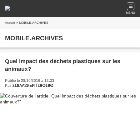
MENU
Accueil
» MOBILE.ARCHIVES
MOBILE.ARCHIVES
Quel impact des déchets plastiques sur les
animaux?
Publié le 28/10/2016 à 12:33
Par
ⵉⵎⴻⴷⴷⵓⴽⴰⵍ ⵏ ⵊⴻⵕⵊⴻⵕ