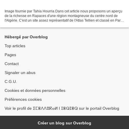
Image fournie par Tahia Hourria Dans cet article nous proposons un aperçu
de la richesse en Rapaces d'une région montagneuse du centre nord de
I'Algérie. C'est un site assez représentatif de I'Atlas Tellien et classé en Parc
National depuis 1983. L'existence...
Hébergé par Overblog
Top articles
Pages
Contact
Signaler un abus
C.G.U.
Cookies et données personnelles
Préférences cookies
Voir le profil de ⵉⵎⴻⴷⴷⵓⴽⴰⵍ ⵏ ⵊⴻⵕⵊⴻⵕ sur le portail Overblog
Créer un blog sur Overblog