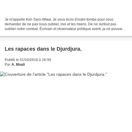
Je m'appelle Ken Saro-Wiwa. Je vous écris d'outre-tombe pour vous
demander de ne pas nous oublier, moi et les miens. De ne surtout pas
oublier notre combat. Écrivain et observateur politique averti, je ne pouvais
rester indifférent au destin des Ogonis,...
Les rapaces dans le Djurdjura.
Publié le 01/10/2016 à 16:50
Par
A. Moali