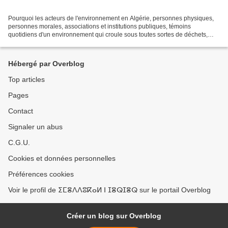
Pourquoi les acteurs de l'environnement en Algérie, personnes physiques,
personnes morales, associations et institutions publiques, témoins
quotidiens d'un environnement qui croule sous toutes sortes de déchets,
n'agissent pas de concert pour avoir moins...
Hébergé par Overblog
Top articles
Pages
Contact
Signaler un abus
C.G.U.
Cookies et données personnelles
Préférences cookies
Voir le profil de ⵉⵎⴻⴷⴷⵓⴽⴰⵍ ⵏ ⵊⴻⵕⵊⴻⵕ sur le portail Overblog
Créer un blog sur Overblog