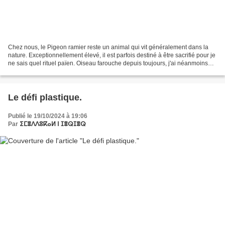
Chez nous, le Pigeon ramier reste un animal qui vit généralement dans la
nature. Exceptionnellement élevé, il est parfois destiné à être sacrifié pour je
ne sais quel rituel païen. Oiseau farouche depuis toujours, j'ai néanmoins
noté que depuis une vingtaine...
Le défi plastique.
Publié le 19/10/2024 à 19:06
Par
ⵉⵎⴻⴷⴷⵓⴽⴰⵍ ⵏ ⵊⴻⵕⵊⴻⵕ