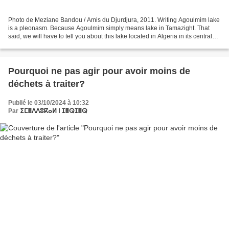
Photo de Meziane Bandou / Amis du Djurdjura, 2011. Writing Agoulmim lake
is a pleonasm. Because Agoulmim simply means lake in Tamazight. That
said, we will have to tell you about this lake located in Algeria in its central
part, at an altitude of 1700...
Pourquoi ne pas agir pour avoir moins de
déchets à traiter?
Publié le 03/10/2024 à 10:32
Par
ⵉⵎⴻⴷⴷⵓⴽⴰⵍ ⵏ ⵊⴻⵕⵊⴻⵕ