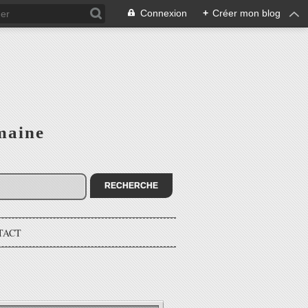
Connexion
+
Créer mon blog
maine
TACT