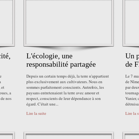
ité,
L'écologie, une
Un p
responsabilité partagée
de F
e
Depuis un certain temps déjà, la terre n'appartient
Le 7 mar
a
plus exclusivement aux cultivateurs. Nous en
de Nîmes
 et
sommes parfaitement conscients. Autrefois, les
par deu
oues, a
paysans entretenaient la terre avec amour et
tournag
 de nos
respect, conscients de leur dépendance à son
Vanier, 
égard. C'était une...
détruisan
Lire la suite
Lire la 