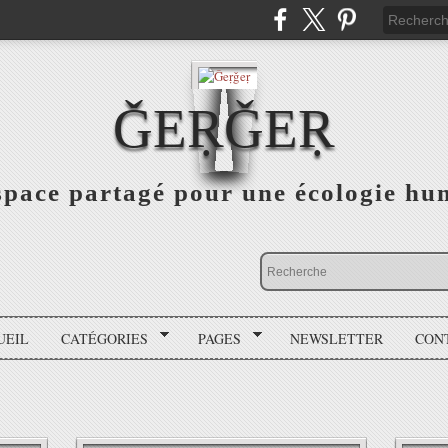
ǦEṚǦEṚ
space partagé pour une écologie hu
UEIL
CATÉGORIES
PAGES
NEWSLETTER
CON