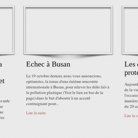
a
Echec à Busan
Les 
prot
Le 19 octobre dernier, nous vous annoncions,
et
optimistes, la tenue d'une énième rencontre
Aujourd
internationale à Busan, pour relever les défis liés à
de la vi
la pollution plastique (Voir le lien en bas de la
l'occasi
page) dans le but d'aboutir à un accord
avarde
manière 
contraignant pour...
ne
du 20 ao
anc
Lire la suite
Lire la 
lus