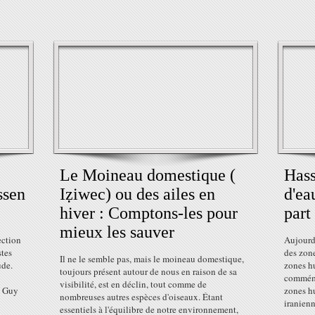
Le Moineau domestique (
Hass
ssen
Iẓiwec) ou des ailes en
d'ea
hiver : Comptons-les pour
part
mieux les sauver
ection
Aujourd
stes
des zone
Il ne le semble pas, mais le moineau domestique,
ude.
zones h
toujours présent autour de nous en raison de sa
commémo
visibilité, est en déclin, tout comme de
, Guy
zones hu
nombreuses autres espèces d'oiseaux. Étant
iranienn
essentiels à l'équilibre de notre environnement,