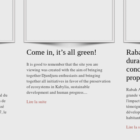
Come in, it’s all green!
Raba
dura
It is good to remember that the site you are
conc
viewing was created with the aim of bringing
together Djurdjura enthusiasts and bringing
prop
together all initiatives in favor of the preservation
of ecosystems in Kabylia, sustainable
Rabah A
development and human progress....
al du
grande v
s de
l'impact
Lire la suite
ssé
témoign
, le
développ
habitants
Lire la 