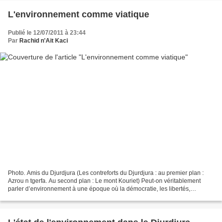
L'environnement comme viatique
Publié le 12/07/2011 à 23:44
Par
Rachid n'Ait Kaci
Photo. Amis du Djurdjura (Les contreforts du Djurdjura : au premier plan :
Azrou n tgerfa. Au second plan : Le mont Kouriet) Peut-on véritablement
parler d’environnement à une époque où la démocratie, les libertés,
l’éducation, le chômage, le logement...