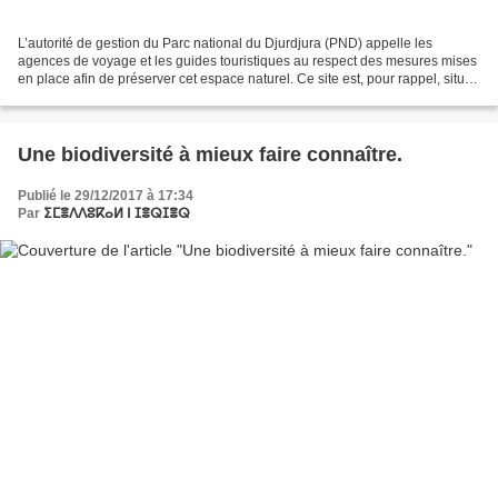
L’autorité de gestion du Parc national du Djurdjura (PND) appelle les
agences de voyage et les guides touristiques au respect des mesures mises
en place afin de préserver cet espace naturel. Ce site est, pour rappel, situé
dans une région très montagneuse...
Une biodiversité à mieux faire connaître.
Publié le 29/12/2017 à 17:34
Par
ⵉⵎⴻⴷⴷⵓⴽⴰⵍ ⵏ ⵊⴻⵕⵊⴻⵕ