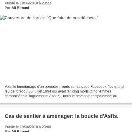
Publié le 18/06/2010 à 23:22
Par
Ali Birouni
Voici le témoignage d'un pompier , repris sur sa page Facebook: "Le grand
feu de forêt du 05 juillet 1994 qui avait fait cinq morts (cinq femmes
carbonisées a Taguemount Azouz) , nous le devons principalement au
dépotoir sauvage (décharge publique) des...
Cas de sentier à aménager: la boucle d'Asfis.
Publié le 19/04/2010 à 23:06
Par
Ali Birouni.