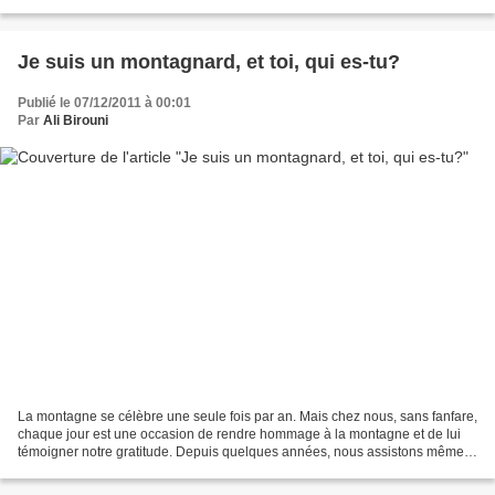
coopératives par l'Organisation des Nations Unies,...
Je suis un montagnard, et toi, qui es-tu?
Publié le 07/12/2011 à 00:01
Par
Ali Birouni
La montagne se célèbre une seule fois par an. Mais chez nous, sans fanfare,
chaque jour est une occasion de rendre hommage à la montagne et de lui
témoigner notre gratitude. Depuis quelques années, nous assistons même à
la résurgence de fêtes ancestrales,...