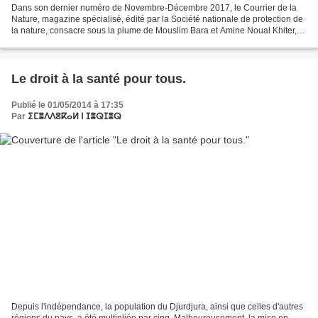
Dans son dernier numéro de Novembre-Décembre 2017, le Courrier de la
Nature, magazine spécialisé, édité par la Société nationale de protection de
la nature, consacre sous la plume de Mouslim Bara et Amine Noual Khiter,
un dossier au Djurdjura, sa richesse,...
Le droit à la santé pour tous.
Publié le 01/05/2014 à 17:35
Par
ⵉⵎⴻⴷⴷⵓⴽⴰⵍ ⵏ ⵊⴻⵕⵊⴻⵕ
Depuis l'indépendance, la population du Djurdjura, ainsi que celles d'autres
régions du pays, a été multipliée par cinq. Malheureusement, la mise en