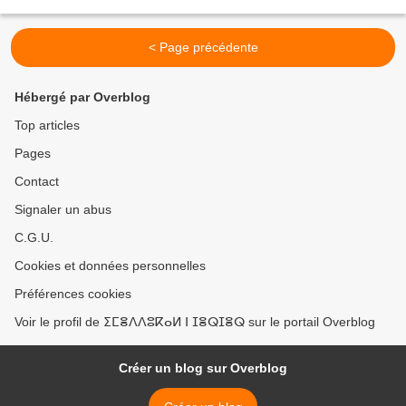
planète. Elle a traversé...
< Page précédente
Hébergé par Overblog
Top articles
Pages
Contact
Signaler un abus
C.G.U.
Cookies et données personnelles
Préférences cookies
Voir le profil de ⵉⵎⴻⴷⴷⵓⴽⴰⵍ ⵏ ⵊⴻⵕⵊⴻⵕ sur le portail Overblog
Créer un blog sur Overblog