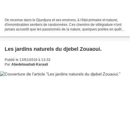
On recense dans le Djurdjura et ses environs, à l'état primaire et naturel,
d'innombrables sentiers de randonnées. Ces chemins de villégiature n'ont
jamais accueilli que les passionnés de la nature, quelques poètes en quête
d'inspiration et les bergers...
Les jardins naturels du djebel Zouaoui.
Publié le 13/01/2010 à 13:32
Par
Abedelouahab Karaali