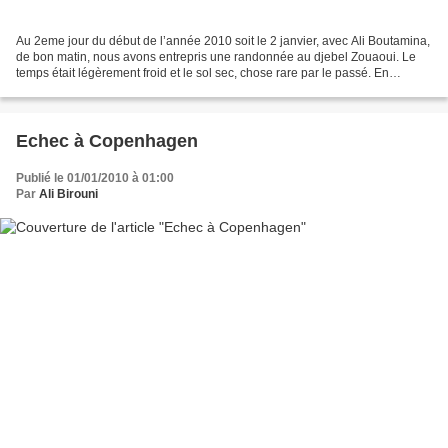
Au 2eme jour du début de l’année 2010 soit le 2 janvier, avec Ali Boutamina,
de bon matin, nous avons entrepris une randonnée au djebel Zouaoui. Le
temps était légèrement froid et le sol sec, chose rare par le passé. En
principe, c’est la période de la...
Echec à Copenhagen
Publié le 01/01/2010 à 01:00
Par
Ali Birouni