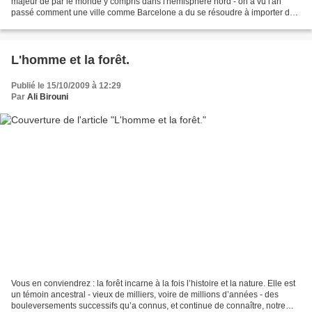
majeur de par le monde y compris dans l'hémisphère nord - on a vu l'an
passé comment une ville comme Barcelone a du se résoudre à importer des
bateaux- containers d'eau à partir de Marseille-....
L'homme et la forêt.
Publié le 15/10/2009 à 12:29
Par
Ali Birouni
Vous en conviendrez : la forêt incarne à la fois l’histoire et la nature. Elle est
un témoin ancestral - vieux de milliers, voire de millions d’années - des
bouleversements successifs qu’a connus, et continue de connaître, notre