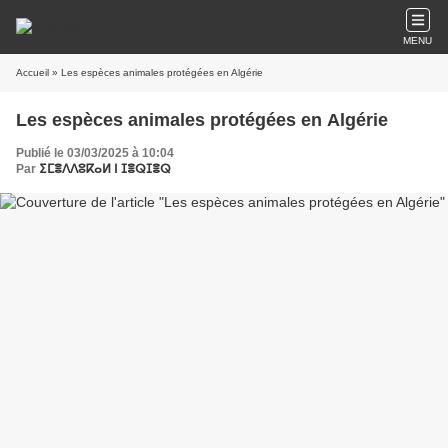
MENU
Accueil
» Les espèces animales protégées en Algérie
Les espèces animales protégées en Algérie
Publié le 03/03/2025 à 10:04
Par
ⵉⵎⴻⴷⴷⵓⴽⴰⵍ ⵏ ⵊⴻⵕⵊⴻⵕ