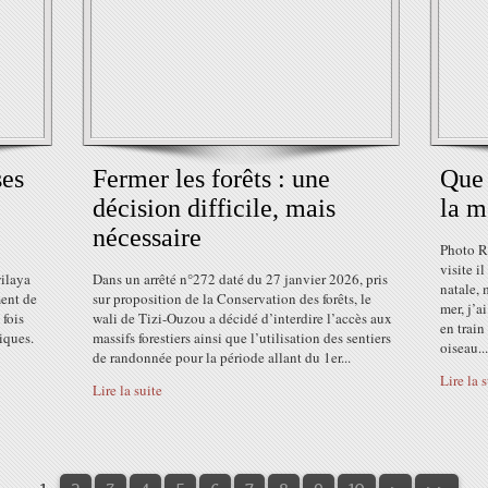
ses
Fermer les forêts : une
Que 
décision difficile, mais
la m
nécessaire
Photo R
visite i
wilaya
Dans un arrêté n°272 daté du 27 janvier 2026, pris
natale, 
ment de
sur proposition de la Conservation des forêts, le
mer, j’a
 fois
wali de Tizi-Ouzou a décidé d’interdire l’accès aux
en train
iques.
massifs forestiers ainsi que l’utilisation des sentiers
oiseau...
de randonnée pour la période allant du 1er...
Lire la 
Lire la suite