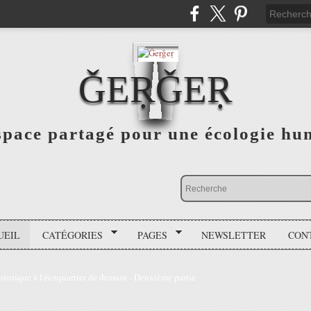
ǦEṚǦEṚ
space partagé pour une écologie hu
UEIL
CATÉGORIES
PAGES
NEWSLETTER
CON