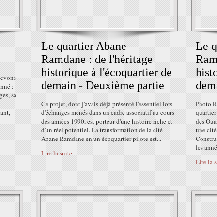
Le quartier Abane
Le q
Ramdane : de l'héritage
Ramd
historique à l'écoquartier de
hist
 devons
demain - Deuxième partie
dema
onné :
ges, sa
Ce projet, dont j'avais déjà présenté l'essentiel lors
Photo R
ant,
d'échanges menés dans un cadre associatif au cours
quartie
des années 1990, est porteur d'une histoire riche et
des Ouad
d'un réel potentiel. La transformation de la cité
une cité
Abane Ramdane en un écoquartier pilote est...
Construi
les anné
Lire la suite
Lire la 