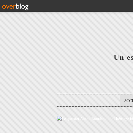
Un e
ACC