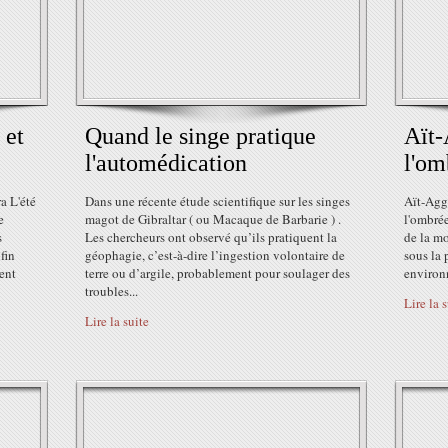
 et
Quand le singe pratique
Aït-
l'automédication
l'om
a L'été
Dans une récente étude scientifique sur les singes
Aït-Agga
e
magot de Gibraltar ( ou Macaque de Barbarie ) .
l'ombré
s
Les chercheurs ont observé qu’ils pratiquent la
de la mo
fin
géophagie, c’est-à-dire l’ingestion volontaire de
sous la 
ent
terre ou d’argile, probablement pour soulager des
environn
troubles...
Lire la 
Lire la suite