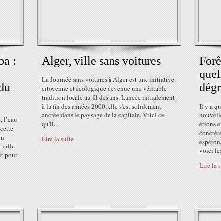
ba :
Alger, ville sans voitures
Forê
quel
La Journée sans voitures à Alger est une initiative
 du
dégr
citoyenne et écologique devenue une véritable
tradition locale au fil des ans. Lancée initialement
à la fin des années 2000, elle s'est solidement
Il y a q
ancrée dans le paysage de la capitale. Voici ce
nouvelle
, l’eau
qu'il...
étions e
 cette
concrète
un
Lire la suite
espérons
 ville
voici les
it pour
Lire la 