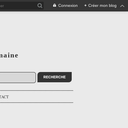
Connexion
+
Créer mon blog
maine
TACT