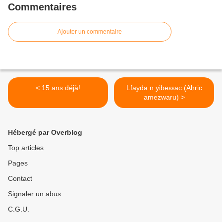
Commentaires
Ajouter un commentaire
< 15 ans déjà!
Lfayda n yibeεεac.(Aḥric
amezwaru) >
Hébergé par Overblog
Top articles
Pages
Contact
Signaler un abus
C.G.U.