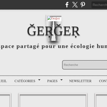
ǦEṚǦEṚ
space partagé pour une écologie hu
UEIL
CATÉGORIES
PAGES
NEWSLETTER
CON