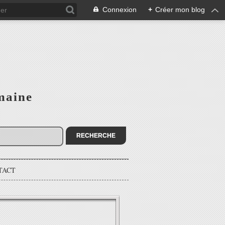
Connexion
+
Créer mon blog
maine
TACT