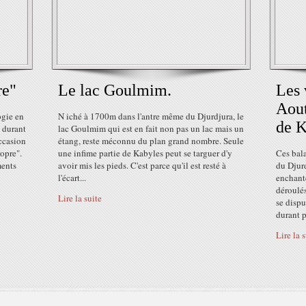
re"
Le lac Goulmim.
Les 
Aout
ogie en
N iché à 1700m dans l'antre même du Djurdjura, le
de K
 durant
lac Goulmim qui est en fait non pas un lac mais un
occasion
étang, reste méconnu du plan grand nombre. Seule
opre".
une infime partie de Kabyles peut se targuer d'y
Ces bal
ments
avoir mis les pieds. C'est parce qu'il est resté à
du Djur
l'écart...
enchant
déroulés
Lire la suite
se dispu
durant p
Lire la 