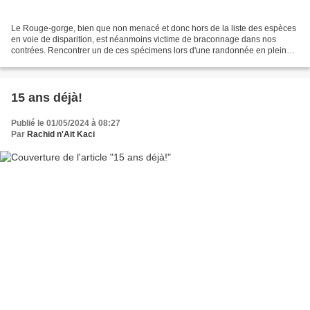
Le Rouge-gorge, bien que non menacé et donc hors de la liste des espèces
en voie de disparition, est néanmoins victime de braconnage dans nos
contrées. Rencontrer un de ces spécimens lors d'une randonnée en pleine
nature, qui consent gracieusement à prendre...
15 ans déjà!
Publié le 01/05/2024 à 08:27
Par
Rachid n'Ait Kaci