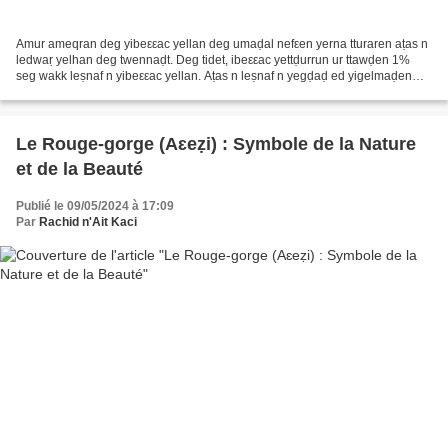
Amur ameqran deg yibeεεac yellan deg umaḍal nefεen yerna tturaren aṭas n
ledwaṛ yelhan deg twennaḍt. Deg tidet, ibeεεac yettḍurrun ur ttawḍen 1%
seg wakk leṣnaf n yibeεεac yellan. Aṭas n leṣnaf n yegḍaḍ ed yigelmaḍen
(reptiles) ay yeddren...
Le Rouge-gorge (Aɛeẓi) : Symbole de la Nature
et de la Beauté
Publié le 09/05/2024 à 17:09
Par
Rachid n'Ait Kaci