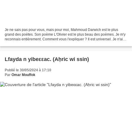
Je ne sais pas pour vous, mais pour moi, Mahmoud Darwich est le plus
grand des poètes. Son poème L'Olivier est le plus beau des poèmes. Je m'y
reconnais entièrement. Comment vous l'expliquer ? Il est universel. Je n'ai
pas d'autre commentaire. Je vous...
Lfayda n yibeεεac. (Aḥric wi ssin)
Publié le 30/05/2024 à 17:10
Par
Omar Mouffok