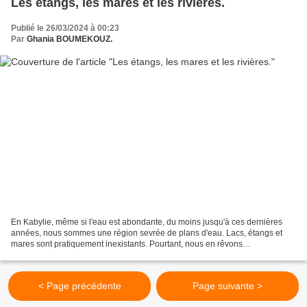
Les étangs, les mares et les rivières.
Publié le 26/03/2024 à 00:23
Par
Ghania BOUMEKOUZ.
En Kabylie, même si l'eau est abondante, du moins jusqu'à ces dernières
années, nous sommes une région sevrée de plans d'eau. Lacs, étangs et
mares sont pratiquement inexistants. Pourtant, nous en rêvons
constamment. Quelle est justement la différence...
< Page précédente
Page suivante >