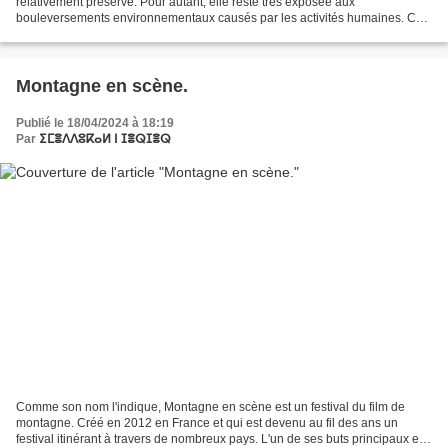
relativement préservé. Pour autant, elle reste très exposée aux
bouleversements environnementaux causés par les activités humaines. Ces
changements se divisent en deux catégories...
Montagne en scène.
Publié le 18/04/2024 à 18:19
Par
ⵉⵎⴻⴷⴷⵓⴽⴰⵍ ⵏ ⵊⴻⵕⵊⴻⵕ
Comme son nom l'indique, Montagne en scène est un festival du film de
montagne. Créé en 2012 en France et qui est devenu au fil des ans un
festival itinérant à travers de nombreux pays. L'un de ses buts principaux est