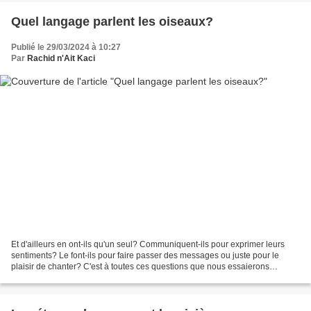
Quel langage parlent les oiseaux?
Publié le 29/03/2024 à 10:27
Par
Rachid n'Ait Kaci
Et d'ailleurs en ont-ils qu'un seul? Communiquent-ils pour exprimer leurs
sentiments? Le font-ils pour faire passer des messages ou juste pour le
plaisir de chanter? C'est à toutes ces questions que nous essaierons
d'apporter des réponses basées sur des...