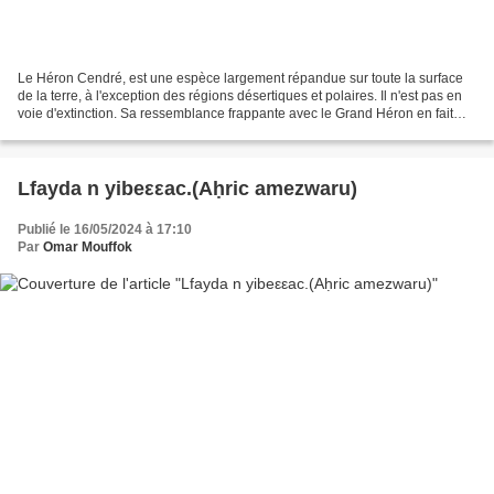
Le Héron Cendré, est une espèce largement répandue sur toute la surface
de la terre, à l'exception des régions désertiques et polaires. Il n'est pas en
voie d'extinction. Sa ressemblance frappante avec le Grand Héron en fait
parfois une énigme même pour...
Lfayda n yibeεεac.(Aḥric amezwaru)
Publié le 16/05/2024 à 17:10
Par
Omar Mouffok