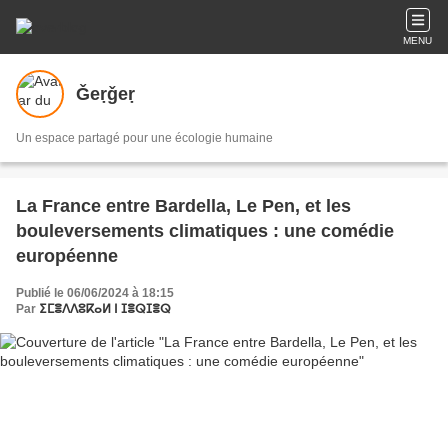
MENU
Ǧeṛǧeṛ
Un espace partagé pour une écologie humaine
La France entre Bardella, Le Pen, et les
bouleversements climatiques : une comédie
européenne
Publié le 06/06/2024 à 18:15
Par
ⵉⵎⴻⴷⴷⵓⴽⴰⵍ ⵏ ⵊⴻⵕⵊⴻⵕ