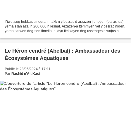
Yiwet seg trebbaε timeqranin akk n yibeεεac d arẓaẓen ijenṭiḍen (parasites),
yerna sεan azal n 200.000 n leṣnaf. Arẓaẓen-a ttemmγen γef yibeεεac niḍen,
yerna ttarwen deg-sen timellalin, dγa ttekkayen deg ussenqes n waṭas n
yibeεεac ay izemren...
Le Héron cendré (Abelbal) : Ambassadeur des
Écosystèmes Aquatiques
Publié le 23/05/2024 à 17:11
Par
Rachid n'Ait Kaci