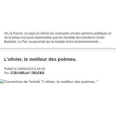
Ah, la France, ce pays où même les croissants ont des opinions politiques et
où le temps est aussi imprévisible que les résultats des élections ! Entre
Bardella, Le Pen, la pauvreté qui se balade et les bouleversements
climatiques qui ne savent pas s'il...
L'olivier, le meilleur des poèmes.
Publié le 04/06/2024 à 18:19
Par
ⵉⵎⴻⴷⴷⵓⴽⴰⵍ ⵏ ⵊⴻⵕⵊⴻⵕ