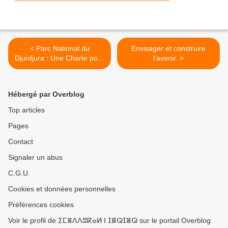
< Parc National du
Envisager et construire
Djurdjura : Une Charte pour
l'avenir. >
le randonneur
Hébergé par Overblog
Top articles
Pages
Contact
Signaler un abus
C.G.U.
Cookies et données personnelles
Préférences cookies
Voir le profil de ⵉⵎⴻⴷⴷⵓⴽⴰⵍ ⵏ ⵊⴻⵕⵊⴻⵕ sur le portail Overblog