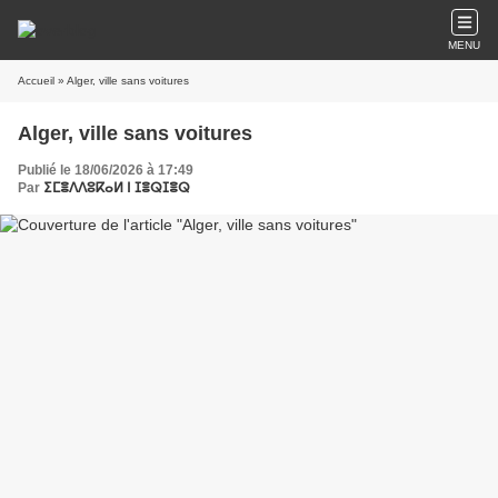
MENU
Accueil
» Alger, ville sans voitures
Alger, ville sans voitures
Publié le 18/06/2026 à 17:49
Par
ⵉⵎⴻⴷⴷⵓⴽⴰⵍ ⵏ ⵊⴻⵕⵊⴻⵕ