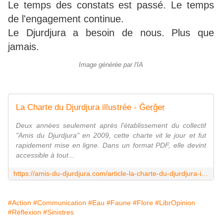
Le temps des constats est passé. Le temps
de l'engagement continue.
Le Djurdjura a besoin de nous. Plus que
jamais.
Image générée par l'IA
La Charte du Djurdjura illustrée - Ǧeṛǧeṛ
Deux années seulement après l'établissement du collectif
"Amis du Djurdjura" en 2009, cette charte vit le jour et fut
rapidement mise en ligne. Dans un format PDF, elle devint
accessible à tout...
https://amis-du-djurdjura.com/article-la-charte-du-djurdjura-illustree-70943505.html
#Action
#Communication
#Eau
#Faune
#Flore
#LibrOpinion
#Réflexion
#Sinistres