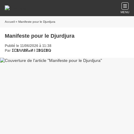
MENU
Accueil
» Manifeste pour le Djurdjura
Manifeste pour le Djurdjura
Publié le 11/06/2026 à 11:38
Par
ⵉⵎⴻⴷⴷⵓⴽⴰⵍ ⵏ ⵊⴻⵕⵊⴻⵕ