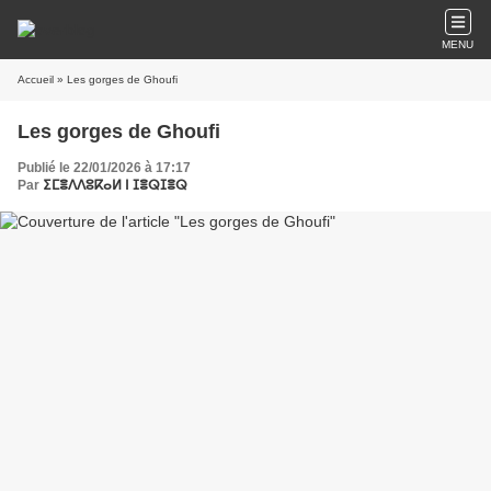
MENU
Accueil
» Les gorges de Ghoufi
Les gorges de Ghoufi
Publié le 22/01/2026 à 17:17
Par
ⵉⵎⴻⴷⴷⵓⴽⴰⵍ ⵏ ⵊⴻⵕⵊⴻⵕ