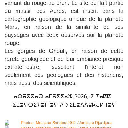
variant du rouge au brun. Le site qui fait partie
du massif des Aurès, est inscrit dans la
cartographie géologique unique de la planète
Mars, en raison de la similarité de ses
paysages avec ceux observés sur la planète
rouge.
Les gorges de Ghoufi, en raison de cette
rareté géologique et de leur ambiance presque
extraterrestre, suscitent l'intérêt non
seulement des géologues et des historiens,
mais aussi des scientifiques.
ⴰⵙⴻⴳⴳⴰⵙ ⴰⵎⴻⴳⴳⴰⵣ 
2026
, ⵉ ⵢⴰⴽⴽ  
ⵉⵎⴻⵖⵔⵉⵢⴻⵏⵏⵏⴻⵖ ⴷ ⵢⵉⵎⴻⴷⴷⵓⴽⴰⵍⵏⵏⴻⵖ