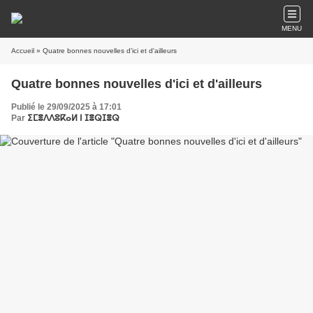
MENU
Accueil
» Quatre bonnes nouvelles d'ici et d'ailleurs
Quatre bonnes nouvelles d'ici et d'ailleurs
Publié le 29/09/2025 à 17:01
Par
ⵉⵎⴻⴷⴷⵓⴽⴰⵍ ⵏ ⵊⴻⵕⵊⴻⵕ