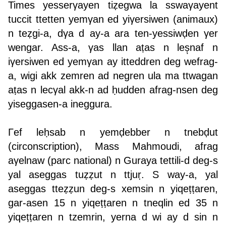
Times yesserγayen tiẓegwa la sswaγayent
tuccit ttetten yemγan ed yiγersiwen (animaux)
n teẓgi-a, dγa d ay-a ara ten-yessiwḍen γer
wengar. Ass-a, γas llan aṭas n leṣ̣naf n
iγersiwen ed yemγan ay itteddren deg wefrag-
a, wigi akk zemren ad negren ula ma ttwagan
aṭas n lecγal akk-n ad ḥudden afrag-nsen deg
yiseggasen-a ineggura.
Γef leḥsab n yemḍebber n tnebḍut
(circonscription), Mass Mahmoudi, afrag
aγelnaw (parc national) n Guraya tettili-d deg-s
yal aseggas tuẓẓut n ttjuṛ. S way-a, yal
aseggas tteẓẓun deg-s xemsin n yiqeṭṭaren,
gar-asen 15 n yiqeṭṭaren n tneqlin ed 35 n
yiqeṭṭaren n tzemrin, yerna d wi ay d sin n