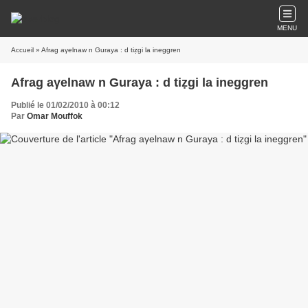
MENU
Accueil
» Afrag aγelnaw n Guraya : d tiẓgi la ineggren
Afrag aγelnaw n Guraya : d tiẓgi la ineggren
Publié le 01/02/2010 à 00:12
Par
Omar Mouffok