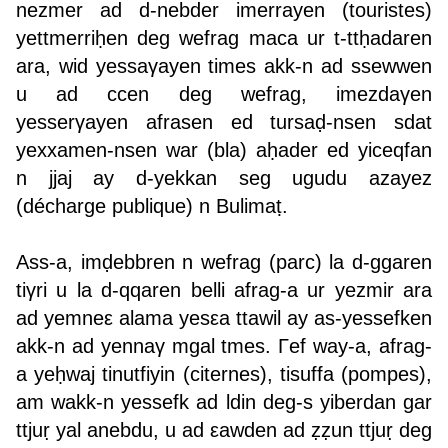
nezmer ad d-nebder imerrayen (touristes)
yettmerriḥen deg wefrag maca ur t-ttḥadaren
ara, wid yessaγayen times akk-n ad ssewwen
u ad ccen deg wefrag, imezdaγen
yesserγayen afrasen ed tursaḍ-nsen sdat
yexxamen-nsen war (bla) aḥader ed yiceqfan
n jjaj ay d-yekkan seg ugudu azayez
(décharge publique) n Bulimaṭ.
Ass-a, imḍebbren n wefrag (parc) la d-ggaren
tiγri u la d-qqaren belli afrag-a ur yezmir ara
ad yemneε alama yesεa ttawil ay as-yessefken
akk-n ad yennaγ mgal tmes. Γef way-a, afrag-
a yeḥwaj tinutfiyin (citernes), tisuffa (pompes),
am wakk-n yessefk ad ldin deg-s yiberdan gar
ttjuṛ yal anebdu, u ad εawden ad ẓẓun ttjuṛ deg