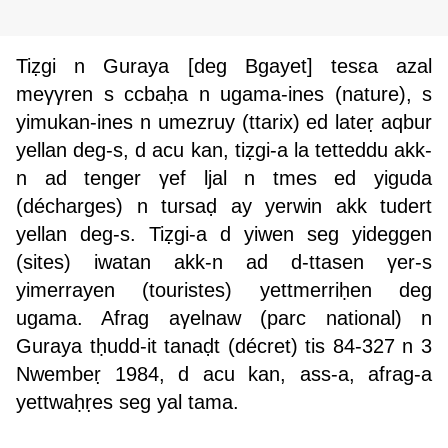
T
iẓgi n Guraya [deg Bgayet] tesεa azal
meγγren s ccbaḥa n ugama-ines (nature), s
yimukan-ines n umezruy (ttarix) ed lateṛ aqbur
yellan deg-s, d acu kan, tiẓgi-a la tetteddu akk-
n ad tenger γef ljal n tmes ed yiguda
(décharges) n tursaḍ ay yerwin akk tudert
yellan deg-s. Tiẓgi-a d yiwen seg yideggen
(sites) iwatan akk-n ad d-ttasen γer-s
yimerrayen (touristes) yettmerriḥen deg
ugama. Afrag aγelnaw (parc national) n
Guraya tḥudd-it tanaḍt (décret) tis 84-327 n 3
Nwembeṛ 1984, d acu kan, ass-a, afrag-a
yettwaḥṛes seg yal tama.