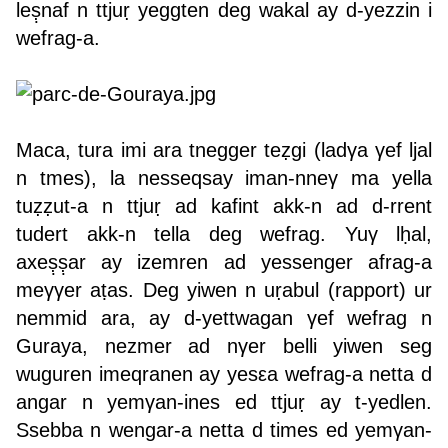
leṣ̣naf n ttjuṛ yeggten deg wakal ay d-yezzin i
wefrag-a.
Maca, tura imi ara tnegger teẓgi (ladγa γef ljal
n tmes), la nesseqsay iman-nneγ ma yella
tuẓẓut-a n ttjuṛ ad kafint akk-n ad d-rrent
tudert akk-n tella deg wefrag. Yuγ lḥal,
axeṣ̣ṣ̣ar ay izemren ad yessenger afrag-a
meγγer aṭas. Deg yiwen n uṛabul (rapport) ur
nemmid ara, ay d-yettwagan γef wefrag n
Guraya, nezmer ad nγer belli yiwen seg
wuguren imeqranen ay yesεa wefrag-a netta d
angar n yemγan-ines ed ttjuṛ ay t-yedlen.
Ssebba n wengar-a netta d times ed yemγan-