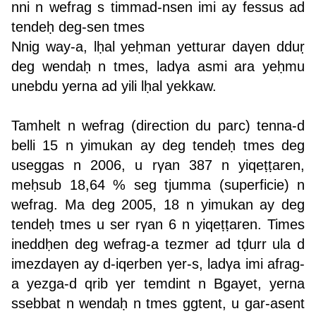
nni n wefrag s timmad-nsen imi ay fessus ad
tendeḥ deg-sen tmes
Nnig way-a, lḥal yeḥman yetturar daγen dduṛ
deg wendaḥ n tmes, ladγa asmi ara yeḥmu
unebdu yerna ad yili lḥal yekkaw.
Tamhelt n wefrag (direction du parc) tenna-d
belli 15 n yimukan ay deg tendeḥ tmes deg
useggas n 2006, u rγan 387 n yiqeṭṭaren,
meḥsub 18,64 % seg tjumma (superficie) n
wefrag. Ma deg 2005, 18 n yimukan ay deg
tendeḥ tmes u ser rγan 6 n yiqeṭṭaren. Times
ineddḥen deg wefrag-a tezmer ad tḍurr ula d
imezdaγen ay d-iqerben γer-s, ladγa imi afrag-
a yezga-d qrib γer temdint n Bgayet, yerna
ssebbat n wendaḥ n tmes ggtent, u gar-asent