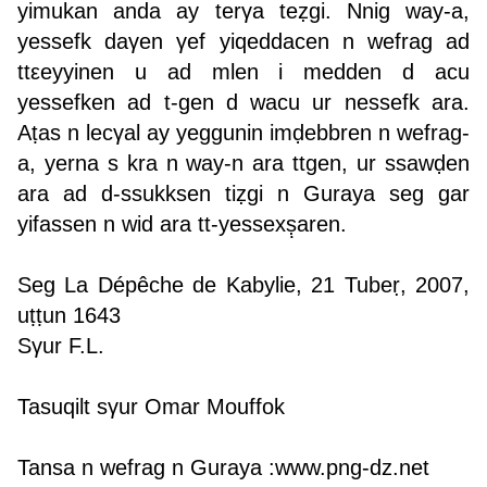
yimukan anda ay terγa teẓgi. Nnig way-a,
yessefk daγen γef yiqeddacen n wefrag ad
ttεeyyinen u ad mlen i medden d acu
yessefken ad t-gen d wacu ur nessefk ara.
Aṭas n lecγal ay yeggunin imḍebbren n wefrag-
a, yerna s kra n way-n ara ttgen, ur ssawḍen
ara ad d-ssukksen tiẓgi n Guraya seg gar
yifassen n wid ara tt-yessexṣ̣aren.
Seg La Dépêche de Kabylie, 21 Tubeṛ, 2007,
uṭṭun 1643
Sγur F.L.
Tasuqilt sγur Omar Mouffok
Tansa n wefrag n Guraya :
www.png-dz.net