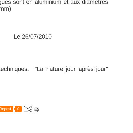
agues sont en aluminium et aux diamètres
1 mm)
7/2010
techniques: "La nature jour après jour"
Repost
0