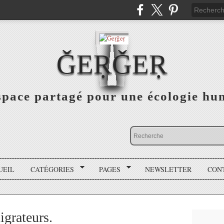
ǦEṚǦEṚ
space partagé pour une écologie hu
UEIL
CATÉGORIES
PAGES
NEWSLETTER
CON
igrateurs.