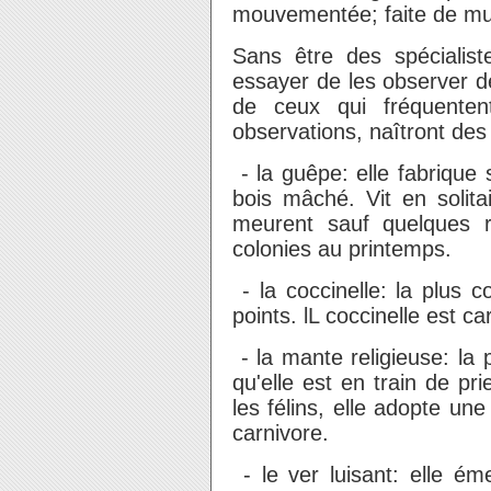
mouvementée; faite de mu
Sans être des spéciali
essayer de les observer d
de ceux qui fréquenten
observations, naîtront des
- la guêpe: elle fabrique
bois mâché. Vit en solita
meurent sauf quelques r
colonies au printemps.
- la coccinelle: la plus
points. lL coccinelle est c
- la mante religieuse: la
qu'elle est en train de p
les félins, elle adopte une
carnivore.
- le ver luisant: elle é