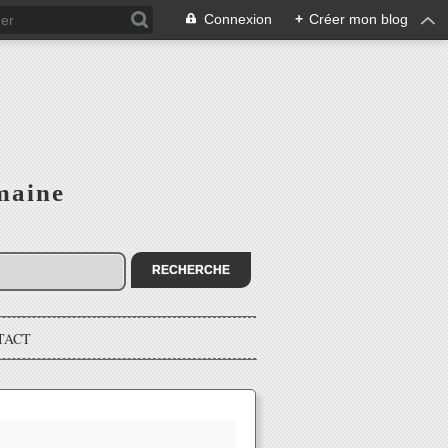
Connexion
+
Créer mon blog
maine
TACT