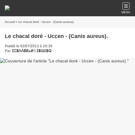
MENU
Accueil
» Le chacal doré - Uccen - (Canis aureus).
Le chacal doré - Uccen - (Canis aureus).
Publié le 02/07/2013 à 20:30
Par
ⵉⵎⴻⴷⴷⵓⴽⴰⵍ ⵏ ⵊⴻⵕⵊⴻⵕ