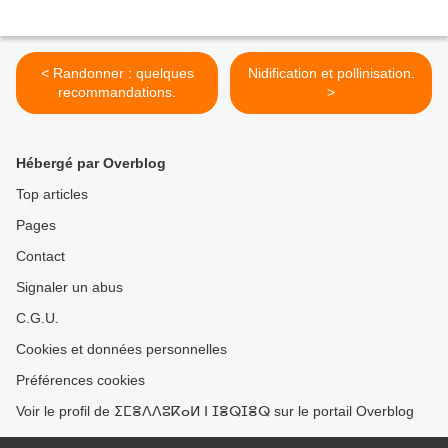
< Randonner : quelques
Nidification et pollinisation.
recommandations.
>
Hébergé par Overblog
Top articles
Pages
Contact
Signaler un abus
C.G.U.
Cookies et données personnelles
Préférences cookies
Voir le profil de ⵉⵎⴻⴷⴷⵓⴽⴰⵍ ⵏ ⵊⴻⵕⵊⴻⵕ sur le portail Overblog