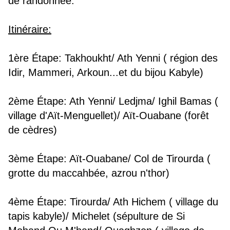
de randonnée.
Itinéraire:
1ère Étape: Takhoukht/ Ath Yenni ( région des
Idir, Mammeri, Arkoun...et du bijou Kabyle)
2ème Étape: Ath Yenni/ Ledjma/ Ighil Bamas (
village d'Aït-Menguellet)/ Aït-Ouabane (forêt
de cèdres)
3ème Étape: Aït-Ouabane/ Col de Tirourda (
grotte du maccahbée,
azrou n'thor)
4ème Étape: Tirourda/ Ath Hichem ( village du
tapis kabyle)/ Michelet (sépulture de Si