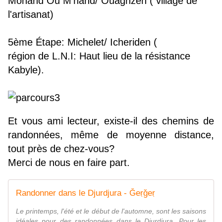
Mohand Ou M'hand/ Ouaghzen ( village de
l'artisanat)
5ème Étape: Michelet/ Icheriden (
région de L.N.I: Haut lieu de la résistance
Kabyle).
Et vous ami lecteur, existe-il des chemins de
randonnées, même de moyenne distance,
tout près de chez-vous?
Merci de nous en faire part.
Randonner dans le Djurdjura - Ǧeṛǧeṛ
Le printemps, l'été et le début de l'automne, sont les saisons
idéales pour des randonnées dans le Djurdjura. Pour les