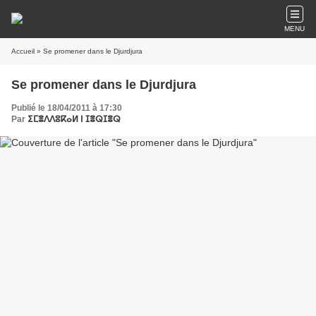
MENU
Accueil
» Se promener dans le Djurdjura
Se promener dans le Djurdjura
Publié le 18/04/2011 à 17:30
Par
ⵉⵎⴻⴷⴷⵓⴽⴰⵍ ⵏ ⵊⴻⵕⵊⴻⵕ