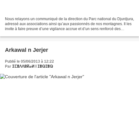
Nous relayons un communiqué de la direction du Parc national du Djurdjura,
adressé aux associations ainsi qu’aux passionnés de nos montagnes. Il les
invite à faire preuve d’une vigilance accrue et d’un sens renforcé des
responsabilités, afin de protéger...
Arkawal n Jerjer
Publié le 05/06/2013 à 12:22
Par
ⵉⵎⴻⴷⴷⵓⴽⴰⵍ ⵏ ⵊⴻⵕⵊⴻⵕ