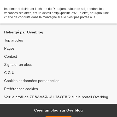
Imprimer et distribuer la charte du Djurdjura autour de soi, pendant les
vacances scolaires, est un devoir : http://pdf.lu/FexZ En effet, pourquoi une
charte de conduite dans la montagne si elle n'est pas portée à la
connaissance du plus grand nombre?...
Hébergé par Overblog
Top articles
Pages
Contact
Signaler un abus
C.G.U.
Cookies et données personnelles
Préférences cookies
Voir le profil de ⵉⵎⴻⴷⴷⵓⴽⴰⵍ ⵏ ⵊⴻⵕⵊⴻⵕ sur le portail Overblog
Créer un blog sur Overblog