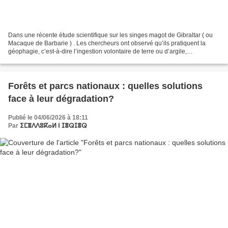
Dans une récente étude scientifique sur les singes magot de Gibraltar ( ou
Macaque de Barbarie ) . Les chercheurs ont observé qu’ils pratiquent la
géophagie, c’est-à-dire l’ingestion volontaire de terre ou d’argile,
probablement pour soulager des troubles...
Forêts et parcs nationaux : quelles solutions
face à leur dégradation?
Publié le 04/06/2026 à 18:11
Par
ⵉⵎⴻⴷⴷⵓⴽⴰⵍ ⵏ ⵊⴻⵕⵊⴻⵕ