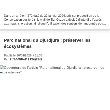
Dans un arrêté n°272 daté du 27 janvier 2026, pris sur proposition de la
Conservation des forêts, le wali de Tizi-Ouzou a décidé d’interdire l’accès
aux massifs forestiers ainsi que l’utilisation des sentiers de randonnée pour
la période allant du 1er...
Parc national du Djurdjura : préserver les
écosystèmes
Publié le 16/04/2026 à 11:35
Par
ⵉⵎⴻⴷⴷⵓⴽⴰⵍ ⵏ ⵊⴻⵕⵊⴻⵕ