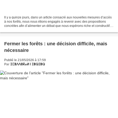
Il y a quinze jours, dans un article consacré aux nouvelles mesures d’accès
à nos forêts, nous nous étions engagés à revenir avec des propositions
concrètes afin d’alimenter un débat que nous espérons riche et constructif.
Sans plus attendre, voici les...
Fermer les forêts : une décision difficile, mais
nécessaire
Publié le 21/05/2026 à 17:59
Par
ⵉⵎⴻⴷⴷⵓⴽⴰⵍ ⵏ ⵊⴻⵕⵊⴻⵕ