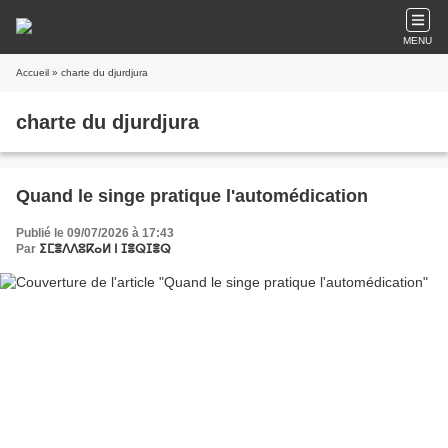
MENU
Accueil
» charte du djurdjura
charte du djurdjura
Quand le singe pratique l'automédication
Publié le 09/07/2026 à 17:43
Par
ⵉⵎⴻⴷⴷⵓⴽⴰⵍ ⵏ ⵊⴻⵕⵊⴻⵕ