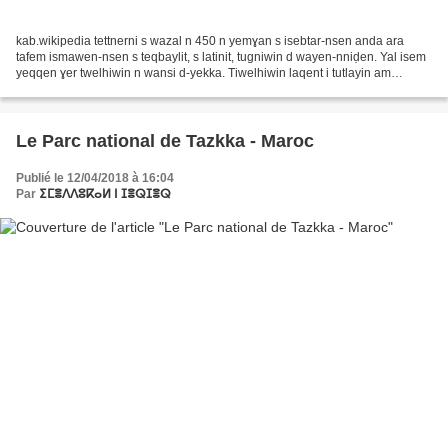
kab.wikipedia tettnerni s wazal n 450 n yemɣan s isebtar-nsen anda ara
tafem ismawen-nsen s teqbaylit, s latinit, tugniwin d wayen-nniḍen. Yal isem
yeqqen ɣer twelhiwin n wansi d-yekka. Tiwelhiwin laqent i tutlayin am
teqbaylit I d-izegren leqrun seg...
Le Parc national de Tazkka - Maroc
Publié le 12/04/2018 à 16:04
Par
ⵉⵎⴻⴷⴷⵓⴽⴰⵍ ⵏ ⵊⴻⵕⵊⴻⵕ