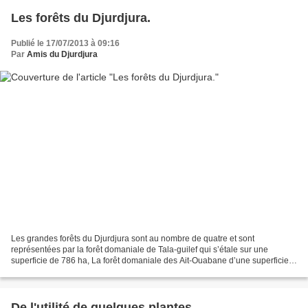
Les forêts du Djurdjura.
Publié le 17/07/2013 à 09:16
Par
Amis du Djurdjura
Les grandes forêts du Djurdjura sont au nombre de quatre et sont
représentées par la forêt domaniale de Tala-guilef qui s’étale sur une
superficie de 786 ha, La forêt domaniale des Ait-Ouabane d’une superficie
de 1.100 hectares dans le versant Nord, la...
De l'utilité de quelques plantes.