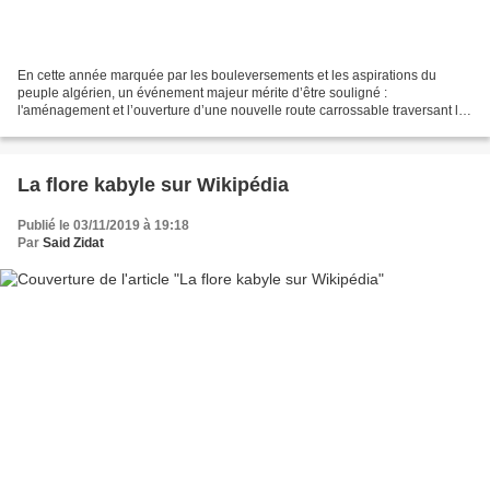
En cette année marquée par les bouleversements et les aspirations du
peuple algérien, un événement majeur mérite d’être souligné :
l'aménagement et l’ouverture d’une nouvelle route carrossable traversant les
montagnes du Djurdjura. Ce projet, réalisé...
La flore kabyle sur Wikipédia
Publié le 03/11/2019 à 19:18
Par
Said Zidat