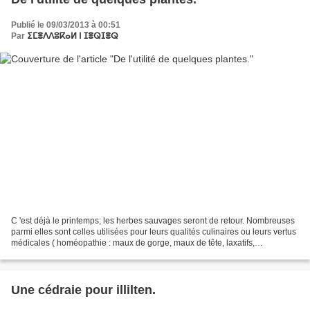
Publié le 09/03/2013 à 00:51
Par
ⵉⵎⴻⴷⴷⵓⴽⴰⵍ ⵏ ⵊⴻⵕⵊⴻⵕ
C 'est déjà le printemps; les herbes sauvages seront de retour. Nombreuses
parmi elles sont celles utilisées pour leurs qualités culinaires ou leurs vertus
médicales ( homéopathie : maux de gorge, maux de tête, laxatifs,
ecchymoses, etc ). Leur connaissance...
Une cédraie pour illilten.