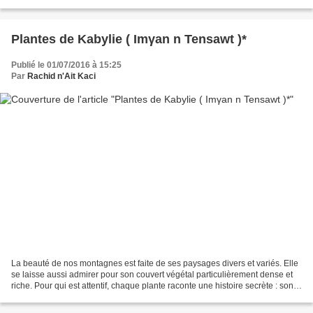
Mis en place généralement...
Plantes de Kabylie ( Imγan n Tensawt )*
Publié le 01/07/2016 à 15:25
Par
Rachid n'Ait Kaci
La beauté de nos montagnes est faite de ses paysages divers et variés. Elle
se laisse aussi admirer pour son couvert végétal particulièrement dense et
riche. Pour qui est attentif, chaque plante raconte une histoire secrète : son
appartenance (sa famille),...