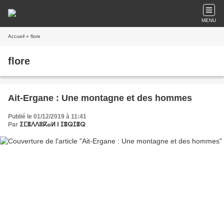
MENU
Accueil
» flore
flore
Ait-Ergane : Une montagne et des hommes
Publié le 01/12/2019 à 11:41
Par
ⵉⵎⴻⴷⴷⵓⴽⴰⵍ ⵏ ⵊⴻⵕⵊⴻⵕ