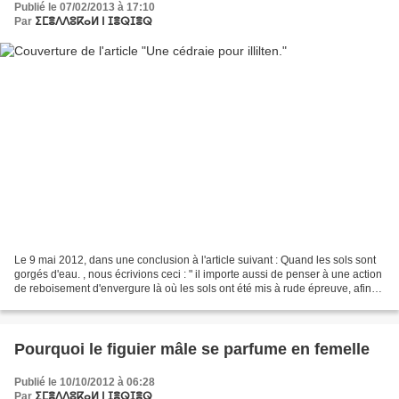
Publié le 07/02/2013 à 17:10
Par
ⵉⵎⴻⴷⴷⵓⴽⴰⵍ ⵏ ⵊⴻⵕⵊⴻⵕ
Le 9 mai 2012, dans une conclusion à l'article suivant : Quand les sols sont
gorgés d'eau. , nous écrivions ceci : " il importe aussi de penser à une action
de reboisement d'envergure là où les sols ont été mis à rude épreuve, afin
de les fixer et de...
Pourquoi le figuier mâle se parfume en femelle
Publié le 10/10/2012 à 06:28
Par
ⵉⵎⴻⴷⴷⵓⴽⴰⵍ ⵏ ⵊⴻⵕⵊⴻⵕ