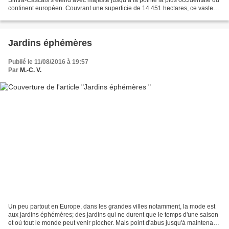
continent européen. Couvrant une superficie de 14 451 hectares, ce vaste
territoire est dominé par des reliefs...
Jardins éphémères
Publié le 11/08/2016 à 19:57
Par
M.-C. V.
Un peu partout en Europe, dans les grandes villes notamment, la mode est
aux jardins éphémères; des jardins qui ne durent que le temps d'une saison
et où tout le monde peut venir piocher. Mais point d'abus jusqu'à maintenant.