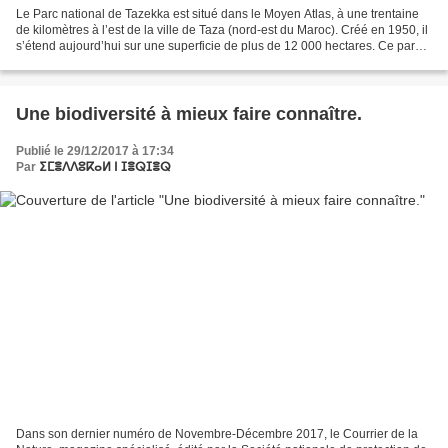
Le Parc national de Tazekka est situé dans le Moyen Atlas, à une trentaine
de kilomètres à l’est de la ville de Taza (nord-est du Maroc). Créé en 1950, il
s’étend aujourd’hui sur une superficie de plus de 12 000 hectares. Ce parc a
été établi pour protéger...
Une biodiversité à mieux faire connaître.
Publié le 29/12/2017 à 17:34
Par
ⵉⵎⴻⴷⴷⵓⴽⴰⵍ ⵏ ⵊⴻⵕⵊⴻⵕ
Dans son dernier numéro de Novembre-Décembre 2017, le Courrier de la