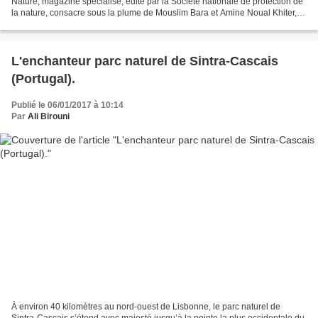
Nature, magazine spécialisé, édité par la Société nationale de protection de
la nature, consacre sous la plume de Mouslim Bara et Amine Noual Khiter,
un dossier au Djurdjura, sa richesse,...
L'enchanteur parc naturel de Sintra-Cascais
(Portugal).
Publié le 06/01/2017 à 10:14
Par
Ali Birouni
À environ 40 kilomètres au nord-ouest de Lisbonne, le parc naturel de
Sintra-Cascais s’étend avec majesté jusqu’à la pointe la plus occidentale du