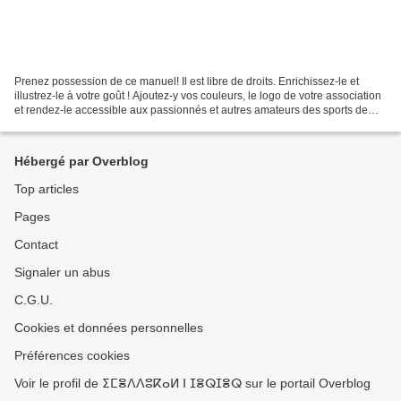
Prenez possession de ce manuel! Il est libre de droits. Enrichissez-le et
illustrez-le à votre goût ! Ajoutez-y vos couleurs, le logo de votre association
et rendez-le accessible aux passionnés et autres amateurs des sports de
montagne : http://pdf.lu/R5Cc Imprimer...
Hébergé par Overblog
Top articles
Pages
Contact
Signaler un abus
C.G.U.
Cookies et données personnelles
Préférences cookies
Voir le profil de ⵉⵎⴻⴷⴷⵓⴽⴰⵍ ⵏ ⵊⴻⵕⵊⴻⵕ sur le portail Overblog