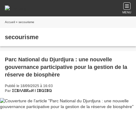
MENU
Accueil
» secourisme
secourisme
Parc National du Djurdjura : une nouvelle
gouvernance participative pour la gestion de la
réserve de biosphère
Publié le 18/09/2025 à 16:03
Par
ⵉⵎⴻⴷⴷⵓⴽⴰⵍ ⵏ ⵊⴻⵕⵊⴻⵕ