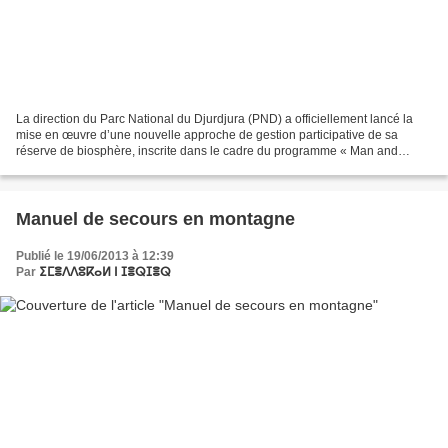
La direction du Parc National du Djurdjura (PND) a officiellement lancé la
mise en œuvre d’une nouvelle approche de gestion participative de sa
réserve de biosphère, inscrite dans le cadre du programme « Man and
Biosphere » (MAB) de l’UNESCO. Cette initiative,...
Manuel de secours en montagne
Publié le 19/06/2013 à 12:39
Par
ⵉⵎⴻⴷⴷⵓⴽⴰⵍ ⵏ ⵊⴻⵕⵊⴻⵕ