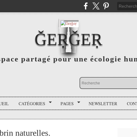
ǦEṚǦEṚ
space partagé pour une écologie hu
UEIL
CATÉGORIES
PAGES
NEWSLETTER
CON
rin naturelles.