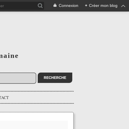
Connexion
+
Créer mon blog
maine
TACT