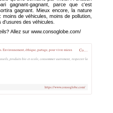
ari gagnant-gagnant, parce que c'est
rtira gagnant. Mieux encore, la nature
: moins de véhicules, moins de pollution,
s d'usures des véhicules
.
eils? Allez sur www.consoglobe.com/
Conso durable et styles de vie engagés. Environnement, éthique, partage, pour vivre mieux
nseils, produits bio et ecolo, consommer autrement, respecter la
https://www.consoglobe.com/