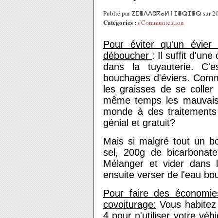
Publié par ⵉⵎⴻⴷⴷⵓⴽⴰⵍ ⵏ ⵊⴻⵕⵊⴻⵕ sur 20
Catégories :
#Communication
Pour éviter qu'un évie
déboucher
:
Il suffit d'un
dans la tuyauterie. C'
bouchages d'éviers. Com
les graisses de se coller
même temps les mauvaise
monde à des traitements 
génial et gratuit?
Mais si malgré tout un 
sel, 200g de bicarbonat
Mélanger et vider dans l
ensuite verser de l'eau bou
Pour faire des économies 
covoiturage:
Vous habitez 
4 pour n'utiliser votre v