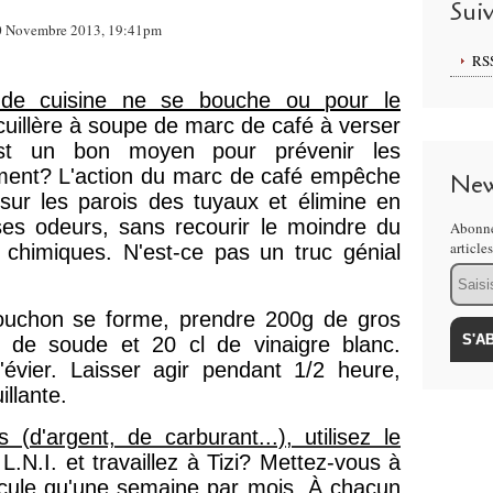
Sui
 Novembre 2013, 19:41pm
RS
r de cuisine ne se bouche ou pour le
e cuillère à soupe de marc de café à verser
est un bon moyen pour prévenir les
ment? L'action du marc de café empêche
New
 sur les parois des tuyaux et élimine en
s odeurs, sans recourir le moindre du
Abonne
article
chimiques. N'est-ce pas un truc génial
Email
bouchon se forme, prendre 200g de gros
e de soude et 20 cl de vinaigre blanc.
'évier. Laisser agir pendant 1/2 heure,
illante.
(d'argent, de carburant...), utilisez le
L.N.I. et travaillez à Tizi? Mettez-vous à
éhicule qu'une semaine par mois. À chacun