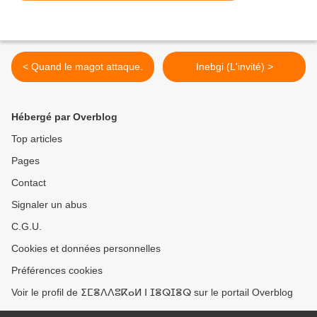
< Quand le magot attaque.
Inebgi (L'invité) >
Hébergé par Overblog
Top articles
Pages
Contact
Signaler un abus
C.G.U.
Cookies et données personnelles
Préférences cookies
Voir le profil de ⵉⵎⴻⴷⴷⵓⴽⴰⵍ ⵏ ⵊⴻⵕⵊⴻⵕ sur le portail Overblog