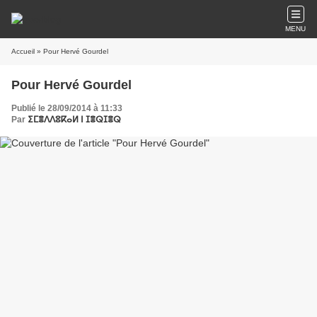
MENU
Accueil
» Pour Hervé Gourdel
Pour Hervé Gourdel
Publié le 28/09/2014 à 11:33
Par
ⵉⵎⴻⴷⴷⵓⴽⴰⵍ ⵏ ⵊⴻⵕⵊⴻⵕ