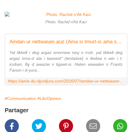
Photo. Rachid n'Ait Kaci
Amdan ur nettwasen ara! (Ama si tmurt-is ama si tmura i t-id-irebban) : Frantz Fanon. - Amis du Djurdjura
Yal tikkelt i deg argaz isrennew iseɣ n rruḥ, yal tikkelt deg
argaz inna-d ala i tawsest* (tentative) n tkelwa n win i t-
icuban, lliɣ d awaziw n tigawt-is. Haten wawalen n Frantz
Fanon i d-yura...
https://amis-du-djurdjura.com/2016/07/amdan-ur-nettwasen-ara-ama-si-tmurt-is-am-si-tmura-i-t-id-irebban.html
#Communication
#LibrOpinion
Partager