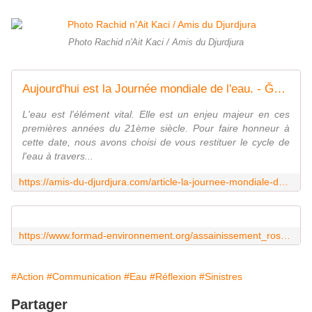
Photo Rachid n'Ait Kaci / Amis du Djurdjura
Aujourd'hui est la Journée mondiale de l'eau. - Ǧeṛǧeṛ
L'eau est l'élément vital. Elle est un enjeu majeur en ces
premières années du 21ème siècle. Pour faire honneur à
cette date, nous avons choisi de vous restituer le cycle de
l'eau à travers...
https://amis-du-djurdjura.com/article-la-journee-mondiale-de-l-eau-48898126.html
https://www.formad-environnement.org/assainissement_roseaux.pdf
#Action
#Communication
#Eau
#Réflexion
#Sinistres
Partager