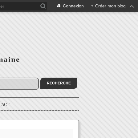
Connexion
+
Créer mon blog
maine
TACT