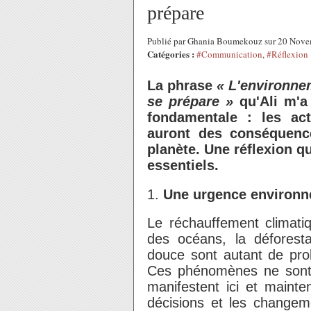
prépare
Publié par Ghania Boumekouz sur 20 Nov
Catégories :
#Communication
,
#Réflexion
La phrase
« L'environnem
se prépare »
qu'Ali m'a
fondamentale : les ac
auront des conséquence
planète. Une réflexion q
essentiels.
1.
Une urgence environn
Le réchauffement climatiqu
des océans, la déforesta
douce sont autant de prob
Ces phénomènes ne sont p
manifestent ici et mainte
décisions et les changem