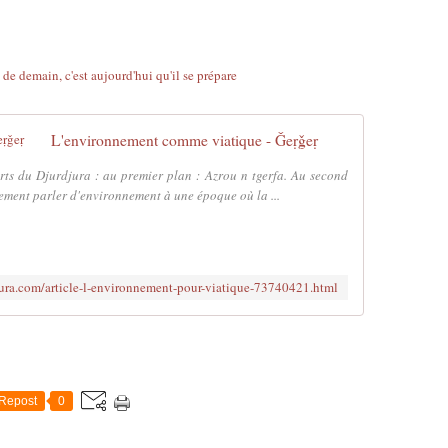
L'environnement comme viatique - Ǧeṛǧeṛ
rts du Djurdjura : au premier plan : Azrou n tgerfa. Au second
ement parler d'environnement à une époque où la ...
jura.com/article-l-environnement-pour-viatique-73740421.html
Repost
0