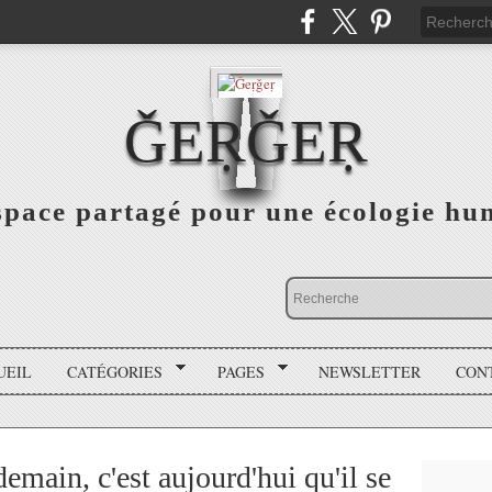
ǦEṚǦEṚ
space partagé pour une écologie hu
UEIL
CATÉGORIES
PAGES
NEWSLETTER
CON
main, c'est aujourd'hui qu'il se