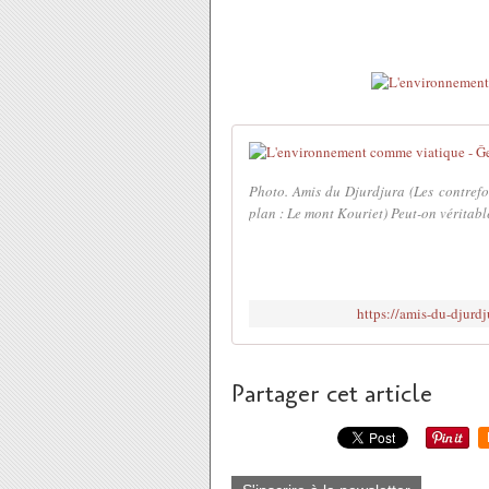
Photo. Amis du Djurdjura (Les contrefo
plan : Le mont Kouriet) Peut-on véritabl
https://amis-du-djurd
Partager cet article