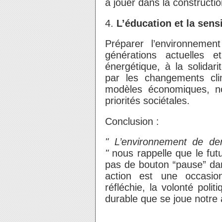
à jouer dans la construct
4.
L’éducation et la sens
Préparer l’environnemen
générations actuelles e
énergétique, à la solidar
par les changements cli
modèles économiques, n
priorités sociétales.
Conclusion :
" L’environnement de dem
"
nous rappelle que le futur
pas de bouton “pause” dan
action est une occasio
réfléchie, la volonté polit
durable que se joue notre a