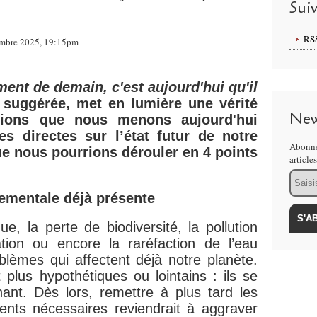
Sui
RS
embre 2025, 19:15pm
ent de demain, c'est aujourd'hui qu'il
 suggérée, met en lumière une vérité
New
tions que nous menons aujourd'hui
s directes sur l’état futur de notre
Abonne
ue nous pourrions dérouler en 4 points
article
Email
ementale déjà présente
e, la perte de biodiversité, la pollution
tion ou encore la raréfaction de l’eau
lèmes qui affectent déjà notre planète.
lus hypothétiques ou lointains : ils se
nant. Dès lors, remettre à plus tard les
ents nécessaires reviendrait à aggraver