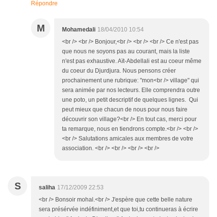
Répondre
M
Mohamedali
18/04/2010 10:54
<br /> <br /> Bonjour,<br /> <br /> <br /> Ce n'est pas
que nous ne soyons pas au courant, mais la liste
n'est pas exhaustive. Aït-Abdellali est au coeur même
du coeur du Djurdjura. Nous pensons créer
prochainement une rubrique: "mon<br /> village" qui
sera animée par nos lecteurs. Elle comprendra outre
une poto, un petit descriptif de quelques lignes. Qui
peut mieux que chacun de nous pour nous faire
découvrir son village?<br /> En tout cas, merci pour
ta remarque, nous en tiendrons compte.<br /> <br />
<br /> Salutations amicales aux membres de votre
association. <br /> <br /> <br /> <br />
S
saliha
17/12/2009 22:53
<br /> Bonsoir mohal.<br /> J'espère que cette belle nature
sera présérvée indéfiniment,et que toi,tu continueras à écrire