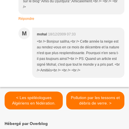
sur le blog" Amis du Djurdjura".Amicalement.<br /> <br /> <br
/>
Répondre
M
mohal
18/12/2009 07:33
<br /> Bonjour saliha,<br /> Cette année la neige est
au rendez-vous en ce mois de décembre et la nature
n'est que plus resplendissante. Pourquoi n'en sera t-
il pas toujours ainsi?<br /> PS: Quand un article est
signé Mohal, c'est que tout le monde y a pris part. <br
/> Amitiés<br /> <br /> <br />
< Les spéléologues
Pollution par les tessons et
Algériens en fédération.
débris de verre. >
Hébergé par Overblog