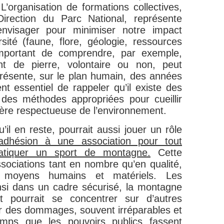
L’organisation de formations collectives,
Direction du Parc National, représente
nvisager pour minimiser notre impact
rsité (faune, flore, géologie, ressources
t important de comprendre, par exemple,
t de pierre, volontaire ou non, peut
eprésente, sur le plan humain, des années
ent essentiel de rappeler qu’il existe des
des méthodes appropriées pour cueillir
ière respectueuse de l’environnement.
’il en reste, pourrait aussi jouer un rôle
l’adhésion à une association pour tout
ratiquer un sport de montagne.
Cette
ssociations tant en nombre qu’en qualité,
s moyens humains et matériels. Les
nsi dans un cadre sécurisé, la montagne
tat pourrait se concentrer sur d’autres
rer des dommages, souvent irréparables et
emps que les pouvoirs publics fassent