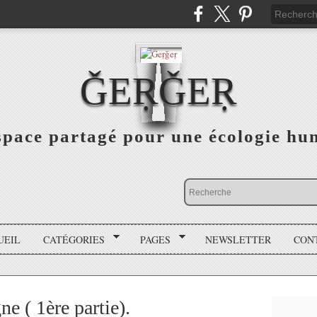
ǦEṚǦEṚ
space partagé pour une écologie hu
UEIL
CATÉGORIES
PAGES
NEWSLETTER
CON
e ( 1ère partie).