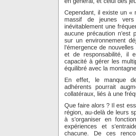
en général, et celui des j
Cependant, il existe un « m
massif de jeunes vers
inévitablement une fréquen
aucune précaution n’est 
sur un environnement déj
l’émergence de nouvelles
et de responsabilité, il 
capacité à gérer les multi
équilibré avec la montagne
En effet, le manque de
adhérents pourrait aug
collatéraux, liés à une fré
Que faire alors ? Il est es
région, au-delà de leurs sp
à s’organiser en fonctio
expériences et s’entraid
chacune. De ces rencon