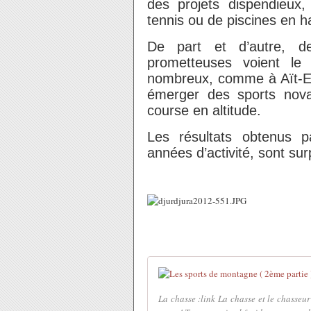
des projets dispendieux,
tennis ou de piscines en ha
De part et d’autre, de 
prometteuses voient le
nombreux, comme à Aït-Erg
émerger des sports novat
course en altitude.
Les résultats obtenus 
années d’activité, sont su
La chasse :link La chasse et le chasseur