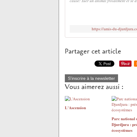
cause! Tuer un animal froidement et se dir
https://amis-du-djurdjura.
Partager cet article
S'inscrire à la newsletter
Vous aimerez aussi :
L'Ascension
Parc national 
Djurdjura : pr
écosystèmes