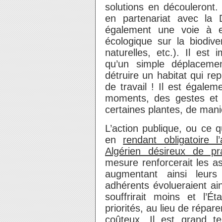
solutions en découleront. 
en partenariat avec la 
également une voie à e
écologique sur la biodive
naturelles, etc.). Il es
qu’un simple déplacemen
détruire un habitat qui r
de travail ! Il est égalem
moments, des gestes et 
certaines plantes, de man
L’action publique, ou ce qu
en
rendant obligatoire 
Algérien désireux de p
mesure renforcerait les a
augmentant ainsi leur
adhérents évolueraient ai
souffrirait moins et l’É
priorités, au lieu de répa
coûteux. Il est grand t