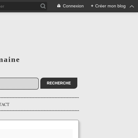
Connexion
+
Créer mon blog
maine
TACT