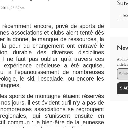
Sui
re 2011, 23:37pm
RS
’à récemment encore, privé de sports de
nes associations et clubs aient tenté dès
r la donne, le manque de ressources, la
t la peur du changement ont entravé le
New
tion durable des diverses disciplines
il ne faut pas oublier qu’à travers ces
Abonne
article
ne expérience précieuse a été acquise,
Email
’hui à l’épanouissement de nombreuses
logie, le ski, l’escalade, ou encore les
ntagnes.
les sports de montagne étaient réservés
os jours, il est évident qu’il n’y a pas de
e nombreuses associations se regroupent
égionales, qui s’unissent ensuite en
ctif commun : le bien-être de la jeunesse