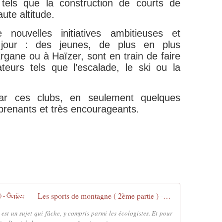
 tels que la construction de courts de
ute altitude.
nouvelles initiatives ambitieuses et
 jour : des jeunes, de plus en plus
ane ou à Haïzer, sont en train de faire
eurs tels que l’escalade, le ski ou la
par ces clubs, en seulement quelques
rprenants et très encourageants.
Les sports de montagne ( 2ème partie ) - Ǧeṛǧeṛ
 est un sujet qui fâche, y compris parmi les écologistes. Et pour