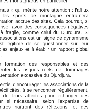
eunes montagnards en particulier.
ais » qui mérite notre attention : l’afflux
 les sports de montagne entraînera
tation accrue des sites. Cela pourrait, si
prise, avoir des conséquences négatives
à fragile, comme celui du Djurdjura. Si
 associations est un signe de dynamisme
est légitime de se questionner sur leur
ples enjeux et à établir un rapport global
.
 formation des responsables et des
menter les risques réels de dommages
quentation excessive du Djurdjura.
sentiel d’encourager les associations de la
écificités, à se rencontrer régulièrement,
n de leurs affinités pour échanger des
er si nécessaire, selon l’expertise de
tres naîtront des réflexions, et des