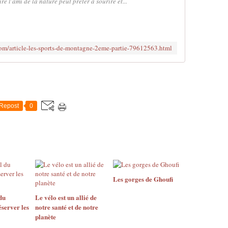
e l'ami de la nature peut prêter à sourire et...
com/article-les-sports-de-montagne-2eme-partie-79612563.html
Repost
0
Les gorges de Ghoufi
du
Le vélo est un allié de
éserver les
notre santé et de notre
planète