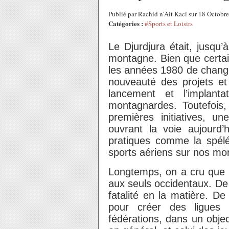
Publié par Rachid n'Ait Kaci sur 18 Octob
Catégories :
#Sports et Loisirs
Le Djurdjura était, jusqu
montagne. Bien que certai
les années 1980 de change
nouveauté des projets e
lancement et l’implanta
montagnardes. Toutefois, 
premières initiatives, u
ouvrant la voie aujourd
pratiques comme la spéléo
sports aériens sur nos mo
Longtemps, on a cru que 
aux seuls occidentaux. De n
fatalité en la matière. D
pour créer des ligues r
fédérations, dans un obje