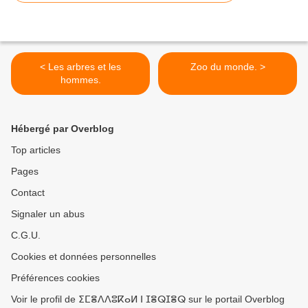
< Les arbres et les
Zoo du monde. >
hommes.
Hébergé par Overblog
Top articles
Pages
Contact
Signaler un abus
C.G.U.
Cookies et données personnelles
Préférences cookies
Voir le profil de ⵉⵎⴻⴷⴷⵓⴽⴰⵍ ⵏ ⵊⴻⵕⵊⴻⵕ sur le portail Overblog