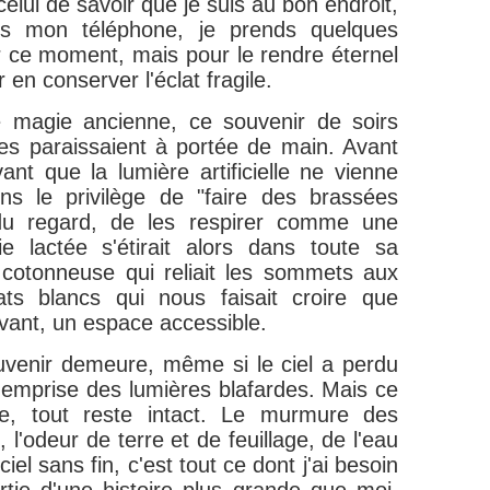
celui de savoir que je suis au bon endroit,
 mon téléphone, je prends quelques
er ce moment, mais pour le rendre éternel
 en conserver l'éclat fragile.
 magie ancienne, ce souvenir de soirs
iles paraissaient à portée de main. Avant
 avant que la lumière artificielle ne vienne
ons le privilège de "faire des brassées
r du regard, de les respirer comme une
ie lactée s'étirait alors dans toute sa
 cotonneuse qui reliait les sommets aux
lats blancs qui nous faisait croire que
ivant, un espace accessible.
uvenir demeure, même si le ciel a perdu
l'emprise des lumières blafardes. Mais ce
sse, tout reste intact. Le murmure des
l'odeur de terre et de feuillage, de l'eau
ciel sans fin, c'est tout ce dont j'ai besoin