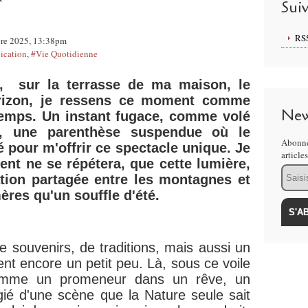
Sui
RS
bre 2025, 13:38pm
cation
,
#Vie Quotidienne
, sur la terrasse de ma maison, le
orizon, je ressens ce moment comme
New
emps. Un instant fugace, comme volé
e, une parenthèse suspendue où le
Abonne
 pour m'offrir ce spectacle unique. Je
article
nt ne se répétera, que cette lumière,
Email
ration partagée entre les montagnes et
ères qu'un souffle d'été.
e souvenirs, de traditions, mais aussi un
ient encore un petit peu. Là, sous ce voile
comme un promeneur dans un rêve, un
égié d'une scène que la Nature seule sait