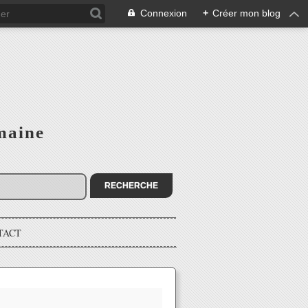
Connexion
+
Créer mon blog
maine
TACT