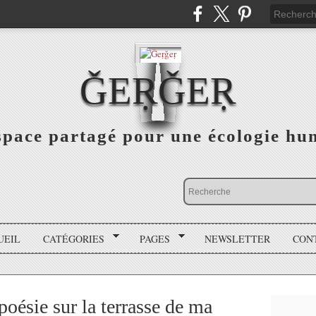
ǦEṚǦEṚ
space partagé pour une écologie hu
UEIL
CATÉGORIES
PAGES
NEWSLETTER
CON
 poésie sur la terrasse de ma