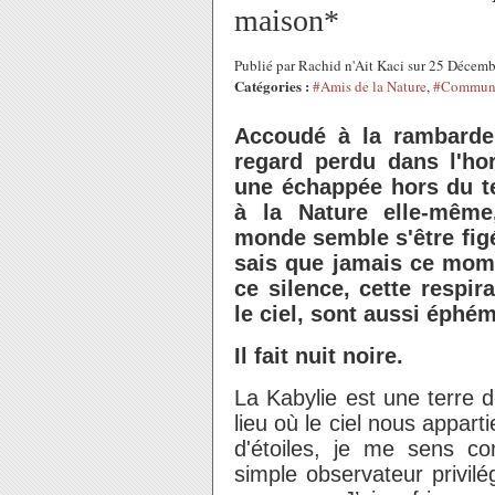
maison*
Publié par Rachid n'Ait Kaci sur 25 Décem
Catégories :
#Amis de la Nature
,
#Communi
Accoudé à la rambarde
regard perdu dans l'h
une échappée hors du t
à la Nature elle-mêm
monde semble s'être figé
sais que jamais ce mome
ce silence, cette respi
le ciel, sont aussi éphém
Il fait nuit noire.
La Kabylie est une terre d
lieu où le ciel nous appart
d'étoiles, je me sens 
simple observateur privil