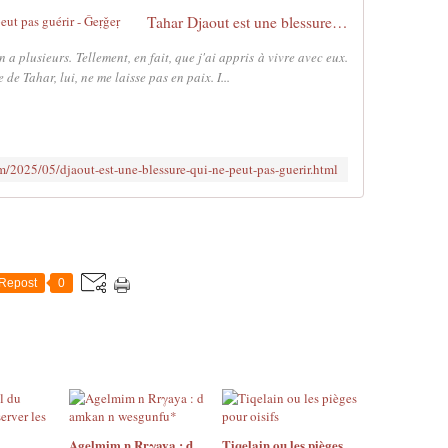
Tahar Djaout est une blessure qui ne peut pas guérir - Ǧeṛǧeṛ
 a plusieurs. Tellement, en fait, que j'ai appris à vivre avec eux.
de Tahar, lui, ne me laisse pas en paix. I...
m/2025/05/djaout-est-une-blessure-qui-ne-peut-pas-guerir.html
Repost
0
Agelmim n Rrγaya : d
Tiqelain ou les pièges