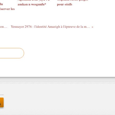
du
amkan n wesgunfu*
pour oisifs
éserver les
Aït-Ergane : l’exemplarité d’un village montagnard
Yennayer 2976 : l'identité Amazigh à l'épreuve de la modernité