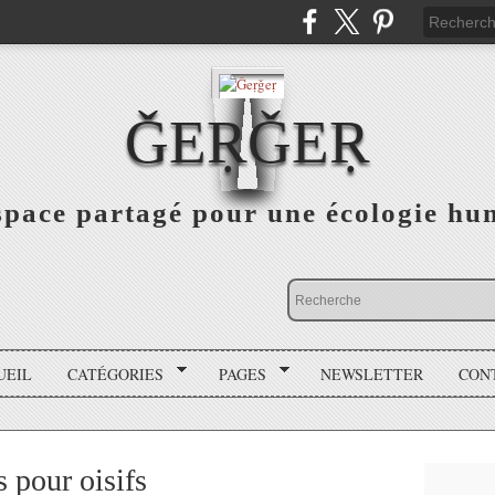
ǦEṚǦEṚ
space partagé pour une écologie hu
UEIL
CATÉGORIES
PAGES
NEWSLETTER
CON
s pour oisifs