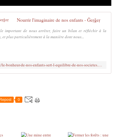
Nourrir l'imaginaire de nos enfants - Ǧeṛǧeṛ
e important de nous arrêter, faire un bilan et réfléchir à la
et plus particulièrement à la manière dont nous...
https://amis-du-djurdjura.com/2024/12/le-bonheur-de-nos-enfants-sert-l-equilibre-de-nos-societes.html
Repost
0