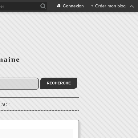
Connexion
+
Créer mon blog
maine
TACT