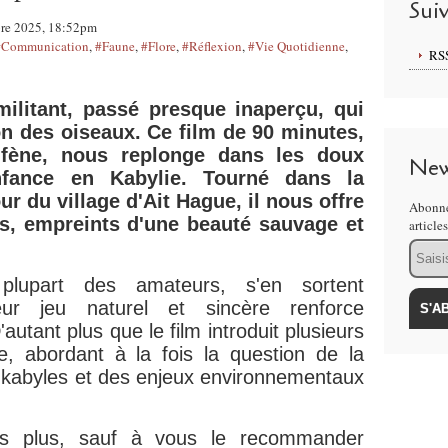
Sui
bre 2025, 18:52pm
#Communication
,
#Faune
,
#Flore
,
#Réflexion
,
#Vie Quotidienne
,
RS
 militant, passé presque inaperçu, qui
ion des oiseaux. Ce film de 90 minutes,
ufène, nous replonge dans les doux
New
nfance en Kabylie. Tourné dans la
r du village d'Ait Hague, il nous offre
Abonne
s, empreints d'une beauté sauvage et
article
Email
plupart des amateurs, s'en sortent
ur jeu naturel et sincère renforce
'autant plus que le film introduit plusieurs
, abordant à la fois la question de la
ns kabyles et des enjeux environnementaux
s plus, sauf à vous le recommander