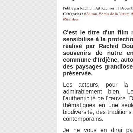
Publié par Rachid n'Ait Kaci sur 11 Décem
Catégories :
#Action
,
#Amis de la Nature
,
#Sinistres
C'est le titre d'un film
sensibilise à la protect
réalisé par Rachid Do
souvenirs de notre e
commune d'Irdjène, autou
des paysages grandiose
préservée.
Les acteurs, pour la 
admirablement bien. Le
l'authenticité de l'œuvre. D
thématiques en une seule
biodiversité, des traditio
contemporains.
Je ne vous en dirai pa