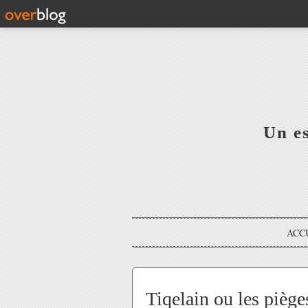
Un e
ACC
Tiqelain ou les piège