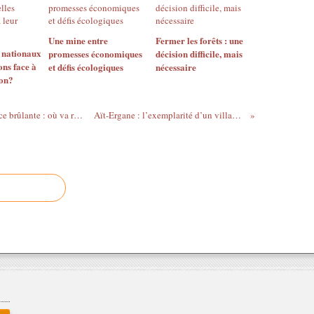
Une mine entre
Fermer les forêts : une
s nationaux
promesses économiques
décision difficile, mais
ons face à
et défis écologiques
nécessaire
ion?
COP30 : Entre avancées fragiles et urgence brûlante : où va réellement le climat ?
Aït-Ergane : l’exemplarité d’un village montagnard