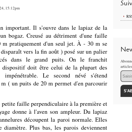
Sui
024, 15:12pm
RS
n important. Il s'ouvre dans le lapiaz de la
un bogaz. Creusé au détriment d'une faille
00 m pratiquement d'un seul jet. À - 30 m se
New
disparaît vers la fin août ) posé sur un palier
cés dans le grand puits. On le franchit
Abonne
dispositif doit être celui de la plupart des
article
Email
 impénétrable. Le second névé s'étend
5 m ( un puits de 20 m permet d'en parcourir
etite faille perpendiculaire à la première et
yage donne à l'aven son ampleur. Du lapiaz
annelures découpent la paroi normale. Elles
 diamètre. Plus bas, les parois deviennent