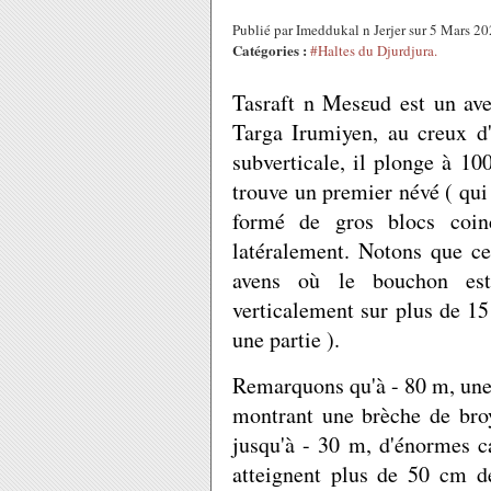
Publié par Imeddukal n Jerjer sur 5 Mars 2
Catégories :
#Haltes du Djurdjura.
Tasraft n Mesɛud est un ave
Targa Irumiyen, au creux d'
subverticale, il plonge à 1
trouve un premier névé ( qui 
formé de gros blocs coin
latéralement. Notons que ce 
avens où le bouchon est
verticalement sur plus de 1
une partie ).
Remarquons qu'à - 80 m, une p
montrant une brèche de bro
jusqu'à - 30 m, d'énormes c
atteignent plus de 50 cm de