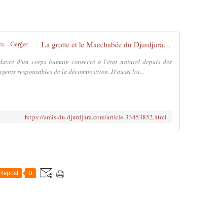
La grotte et le Macchabée du Djurdjura. - Ǧeṛǧeṛ
avre d'un corps humain conservé à l'état naturel depuis des
 agents responsables de la décomposition. D'aussi loi...
https://amis-du-djurdjura.com/article-33453852.html
Repost
0