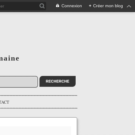
Connexion
+
Créer mon blog
maine
TACT