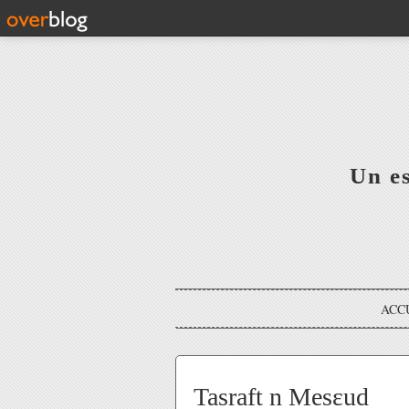
Un e
ACC
Tasraft n Mesɛud