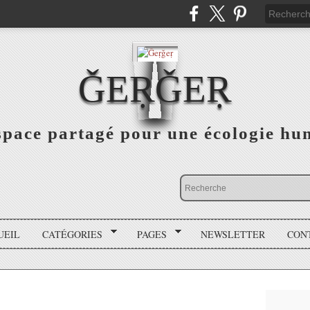
ǦEṚǦEṚ
space partagé pour une écologie hu
UEIL
CATÉGORIES
PAGES
NEWSLETTER
CON