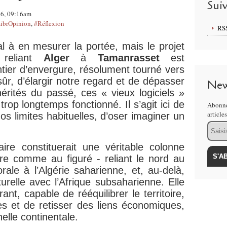
Sui
026, 09:16am
ibrOpinion
,
#Réflexion
RS
 à en mesurer la portée, mais le projet
e reliant
Alger
à
Tamanrasset
est
tier d’envergure, résolument tourné vers
 sûr, d’élargir notre regard et de dépasser
New
rités du passé, ces « vieux logiciels »
rop longtemps fonctionné. Il s’agit ici de
Abonne
article
os limites habituelles, d’oser imaginer un
Email
iaire constituerait une véritable colonne
re comme au figuré - reliant le nord au
torale à l’Algérie saharienne, et, au-delà,
urelle avec l’Afrique subsaharienne. Elle
ant, capable de rééquilibrer le territoire,
s et de retisser des liens économiques,
helle continentale.