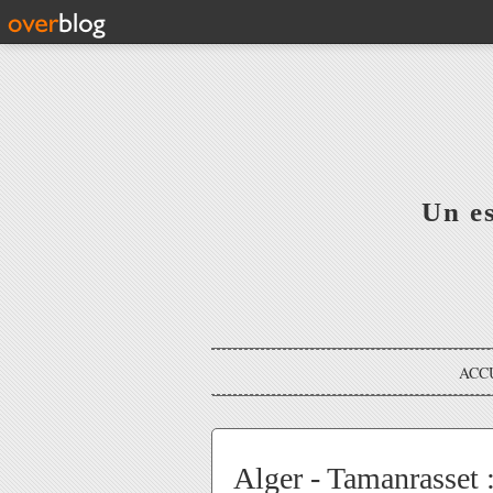
Un e
ACC
Alger - Tamanrasset :