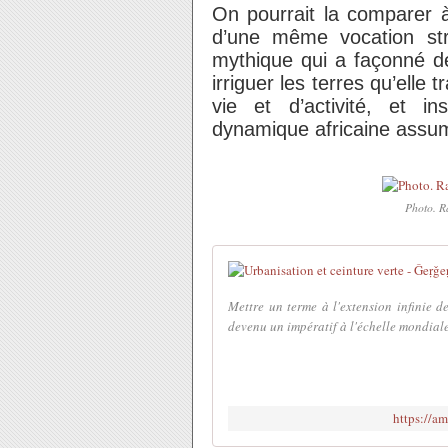
On pourrait la comparer 
d’une même vocation str
mythique qui a façonné des
irriguer les terres qu’elle
vie et d’activité, et i
dynamique africaine assum
Photo. R
Mettre un terme à l'extension infinie de
devenu un impératif à l'échelle mondiale
https://a