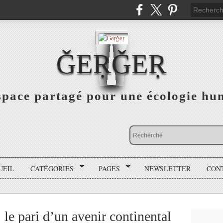
ǦEṚǦEṚ
space partagé pour une écologie hu
UEIL
CATÉGORIES
PAGES
NEWSLETTER
CON
 le pari d’un avenir continental