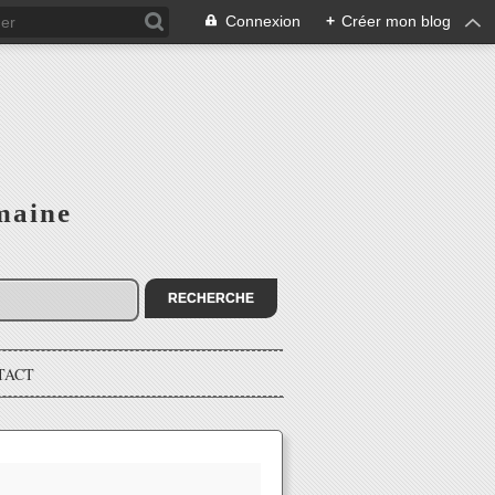
Connexion
+
Créer mon blog
maine
TACT