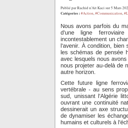
Publié par Rachid n'Ait Kaci sur 5 Mars 2
Catégories :
#Action
,
#Communication
,
#L
Nous avons parfois du mal
d’une ligne ferroviair
incontestablement un chan
l’avenir. À condition, bien
les schémas de pensée hé
avec lesquels nous avons t
nous projeter au-delà de n
autre horizon.
Cette future ligne ferrov
vertébrale - au sens prop
sud, unissant l’Algérie lit
ouvrant une continuité nat
dessinerait un axe structur
de dynamiser les échange
humains et culturels à l’éc