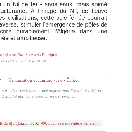
à un Nil de fer - sans eaux, mais animé
ucturante. À l’image du Nil, ce fleuve
 civilisations, cette voie ferrée pourrait
 traverse, stimuler l’émergence de pôles de
nscrire durablement l’Algérie dans une
ée et ambitieuse.
achid n'Ait Kaci / Amis du Djurdjura
Urbanisation et ceinture verte - Ǧeṛǧeṛ
 nos villes représente un défi majeur pour l'avenir. Ce défi est
. L'habitat individuel devra progressivement ...
mis-du-djurdjura.com/2024/09/urbanisme-et-ceinture-verte.html