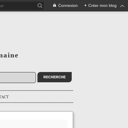
Connexion
+
Créer mon blog
maine
TACT