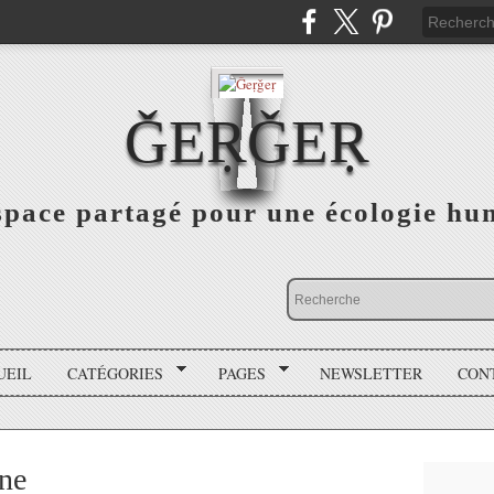
ǦEṚǦEṚ
space partagé pour une écologie hu
UEIL
CATÉGORIES
PAGES
NEWSLETTER
CON
gne