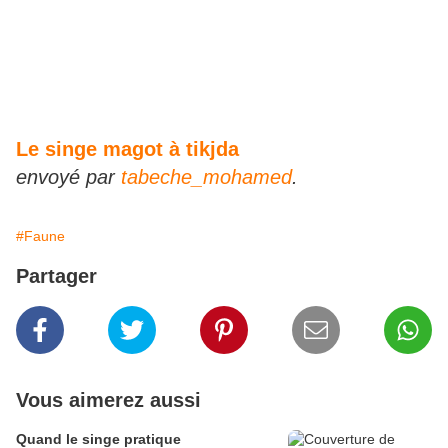
Le singe magot à tikjda
envoyé par
tabeche_mohamed
.
#Faune
Partager
Vous aimerez aussi
Quand le singe pratique