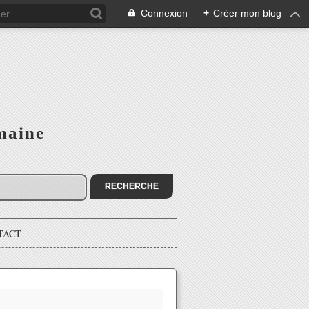
Connexion
+
Créer mon blog
maine
TACT