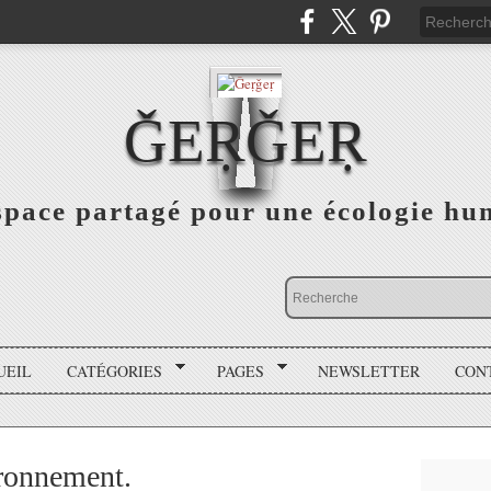
ǦEṚǦEṚ
space partagé pour une écologie hu
UEIL
CATÉGORIES
PAGES
NEWSLETTER
CON
ironnement.