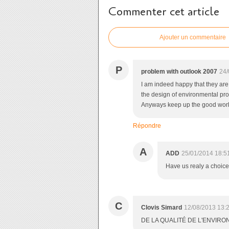
Commenter cet article
Ajouter un commentaire
P
problem with outlook 2007
24/
I am indeed happy that they are 
the design of environmental pro
Anyways keep up the good work
Répondre
A
ADD
25/01/2014 18:5
Have us realy a choic
C
Clovis Simard
12/08/2013 13:
DE LA QUALITÉ DE L'ENVIRON