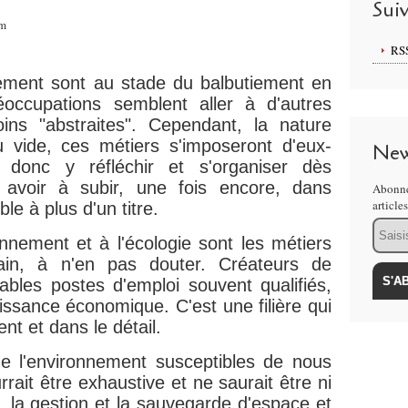
Sui
am
RS
nement sont au stade du balbutiement en
réoccupations semblent aller à d'autres
ins "abstraites". Cependant, la nature
u vide, ces métiers s'imposeront d'eux-
New
onc y réfléchir et s'organiser dès
 avoir à subir, une fois encore, dans
Abonne
article
le à plus d'un titre.
Email
onnement et à l'écologie sont les métiers
ain, à n'en pas douter. Créateurs de
ables postes d'emploi souvent qualifiés,
oissance économique. C'est une filière qui
nt et dans le détail.
e l'environnement susceptibles de nous
rrait être exhaustive et ne saurait être ni
on, la gestion et la sauvegarde d'espace et