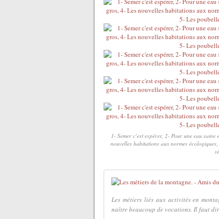
1- Semer c'est espérer, 2- Pour une eau saine 
nouvelles habitations aux normes écologiques, 
s
Les métiers liés aux activités en mont
naître beaucoup de vocations. Il faut dire