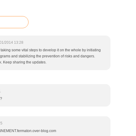
01/2014 13:28
taking some vital steps to develop it on the whole by initiating
grams and stabilizing the prevention of risks and dangers.
. Keep sharing the updates.
1
e?
25
NEMENT.fermaton.over-blog.com