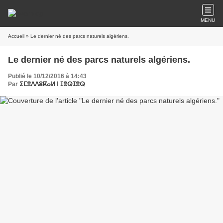
MENU
Accueil
» Le dernier né des parcs naturels algériens.
Le dernier né des parcs naturels algériens.
Publié le 10/12/2016 à 14:43
Par
ⵉⵎⴻⴷⴷⵓⴽⴰⵍ ⵏ ⵊⴻⵕⵊⴻⵕ