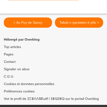
< Au Puy de Sancy.
Tafukt n iɣarsiwen d yifis >
Hébergé par Overblog
Top articles
Pages
Contact
Signaler un abus
C.G.U.
Cookies et données personnelles
Préférences cookies
Voir le profil de ⵉⵎⴻⴷⴷⵓⴽⴰⵍ ⵏ ⵊⴻⵕⵊⴻⵕ sur le portail Overblog