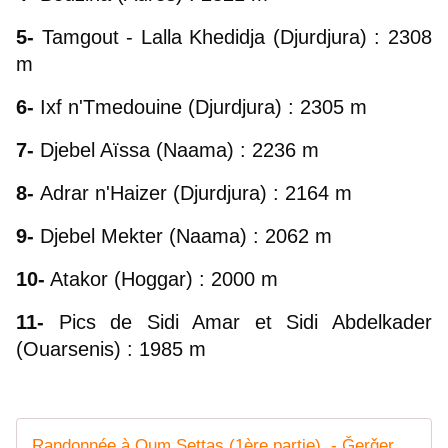
5-
 Tamgout - Lalla Khedidja (Djurdjura) : 2308 
m
6-
 Ixf n'Tmedouine (Djurdjura) : 2305 m
7-
 Djebel Aïssa (Naama) : 2236 m
8- 
Adrar n'Haizer (Djurdjura) : 2164 m
9-
 Djebel Mekter (Naama) : 2062 m
10-
 Atakor (Hoggar) : 2000 m
11-
 Pics de Sidi Amar et Sidi Abdelkader 
(Ouarsenis) : 1985 m
Randonnée à Oum Settas (1ère partie). - Ǧeṛǧeṛ