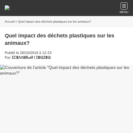
MENU
Accueil
» Quel impact des déchets plastiques sur les animaux?
Quel impact des déchets plastiques sur les
animaux?
Publié le 28/10/2016 à 12:33
Par
ⵉⵎⴻⴷⴷⵓⴽⴰⵍ ⵏ ⵊⴻⵕⵊⴻⵕ