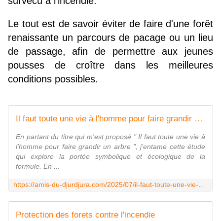
survécu à l'incendie.
Le tout est de savoir éviter de faire d'une forêt
renaissante un parcours de pacage ou un lieu
de passage, afin de permettre aux jeunes
pousses de croître dans les meilleures
conditions possibles.
Il faut toute une vie à l'homme pour faire grandir un arbre : une réflexion interdisciplinaire sur le temps long, la transmission et la durabilité - Ǧeṛǧeṛ
En partant du titre qui m'est proposé " Il faut toute une vie à
l'homme pour faire grandir un arbre ", j'entame cette étude
qui explore la portée symbolique et écologique de la
formule. En ...
https://amis-du-djurdjura.com/2025/07/il-faut-toute-une-vie-a-l-homme-pour-faire-grandir-un-arbre-une-reflexion-interdisciplinaire-sur-le-temps-long-la-transmission-et-la-durabilite.html
Protection des forets contre l'incendie