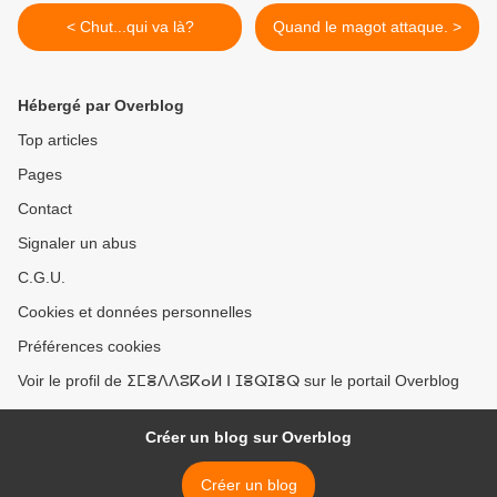
< Chut...qui va là?
Quand le magot attaque. >
Hébergé par Overblog
Top articles
Pages
Contact
Signaler un abus
C.G.U.
Cookies et données personnelles
Préférences cookies
Voir le profil de ⵉⵎⴻⴷⴷⵓⴽⴰⵍ ⵏ ⵊⴻⵕⵊⴻⵕ sur le portail Overblog
Créer un blog sur Overblog
Créer un blog