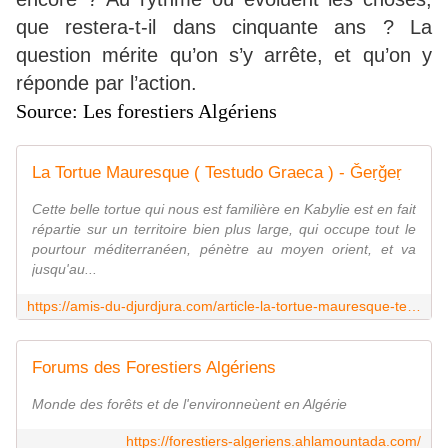
que restera-t-il dans cinquante ans ? La
question mérite qu’on s’y arrête, et qu’on y
réponde par l’action.
Source: Les forestiers Algériens
La Tortue Mauresque ( Testudo Graeca ) - Ǧeṛǧeṛ
Cette belle tortue qui nous est familière en Kabylie est en fait
répartie sur un territoire bien plus large, qui occupe tout le
pourtour méditerranéen, pénètre au moyen orient, et va
jusqu'au...
https://amis-du-djurdjura.com/article-la-tortue-mauresque-testudo-graeca-71796217.html
Forums des Forestiers Algériens
Monde des forêts et de l'environneùent en Algérie
https://forestiers-algeriens.ahlamountada.com/