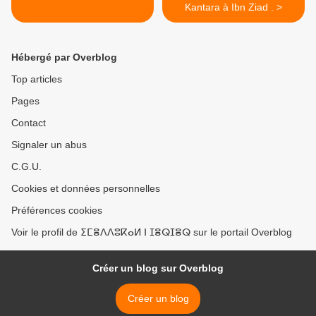
Kantara à Ibn Ziad . >
Hébergé par Overblog
Top articles
Pages
Contact
Signaler un abus
C.G.U.
Cookies et données personnelles
Préférences cookies
Voir le profil de ⵉⵎⴻⴷⴷⵓⴽⴰⵍ ⵏ ⵊⴻⵕⵊⴻⵕ sur le portail Overblog
Créer un blog sur Overblog
Créer un blog