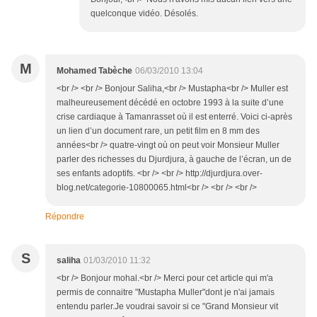
quelconque vidéo. Désolés.
M
Mohamed Tabèche
06/03/2010 13:04
<br /> <br /> Bonjour Saliha,<br /> Mustapha<br /> Muller est
malheureusement décédé en octobre 1993 à la suite d’une
crise cardiaque à Tamanrasset où il est enterré. Voici ci-après
un lien d’un document rare, un petit film en 8 mm des
années<br /> quatre-vingt où on peut voir Monsieur Muller
parler des richesses du Djurdjura, à gauche de l’écran, un de
ses enfants adoptifs. <br /> <br /> http://djurdjura.over-
blog.net/categorie-10800065.html<br /> <br /> <br />
Répondre
S
saliha
01/03/2010 11:32
<br /> Bonjour mohal.<br /> Merci pour cet article qui m'a
permis de connaitre "Mustapha Muller"dont je n'ai jamais
entendu parler.Je voudrai savoir si ce "Grand Monsieur vit