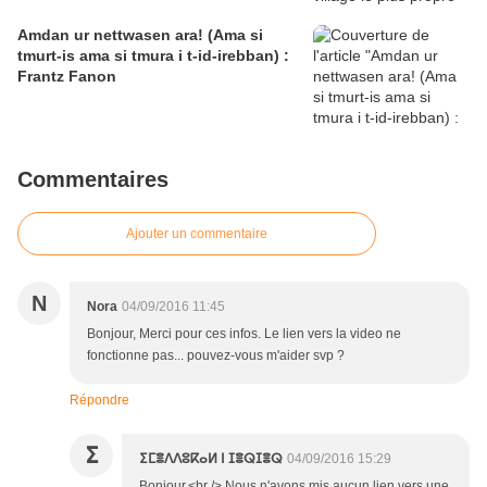
Amdan ur nettwasen ara! (Ama si
tmurt-is ama si tmura i t-id-irebban) :
Frantz Fanon
Commentaires
Ajouter un commentaire
N
Nora
04/09/2016 11:45
Bonjour, Merci pour ces infos. Le lien vers la video ne
fonctionne pas... pouvez-vous m'aider svp ?
Répondre
ⵉ
ⵉⵎⴻⴷⴷⵓⴽⴰⵍ ⵏ ⵊⴻⵕⵊⴻⵕ
04/09/2016 15:29
Bonjour,<br /> Nous n'avons mis aucun lien vers une