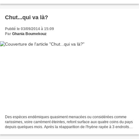
Iboudrarène Par : Rubrique...
Chut...qui va là?
Publié le 03/09/2014 à 15:09
Par
Ghania Boumekouz
Des espèces endémiques quasiment menacées ou considérées comme
rarissimes, voire carrément éteintes, refont surface aux quatre coins du pays
depuis quelques mois. Après la réapparition de l'hyène rayée à 3 endroits
différents, aussi éloignés les uns des...