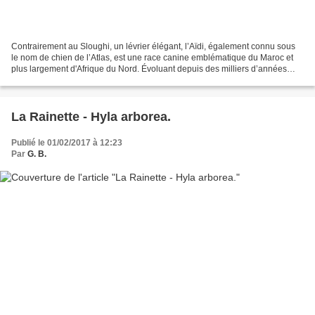
Contrairement au Sloughi, un lévrier élégant, l’Aïdi, également connu sous
le nom de chien de l’Atlas, est une race canine emblématique du Maroc et
plus largement d'Afrique du Nord. Évoluant depuis des milliers d’années
dans les montagnes et les plateaux...
La Rainette - Hyla arborea.
Publié le 01/02/2017 à 12:23
Par
G. B.