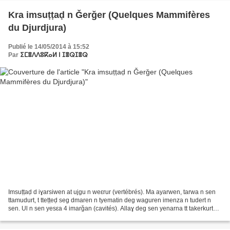
Kra imsuṭṭaḍ n Ǧerǧer (Quelques Mammifères
du Djurdjura)
Publié le 14/05/2014 à 15:52
Par
ⵉⵎⴻⴷⴷⵓⴽⴰⵍ ⵏ ⵊⴻⵕⵊⴻⵕ
Imsuṭṭaḍ d iɣarsiwen at ujgu n weεrur (vertébrés). Ma ayarwen, tarwa n sen
ttamudurt, t tteṭṭeḍ seg dmaren n tyematin deg waguren imenza n tudert n
sen. Ul n sen yesεa 4 imarǧan (cavités). Allaɣ deg sen yenarna tt takerkurt
(boite crânienne) iwesεen....