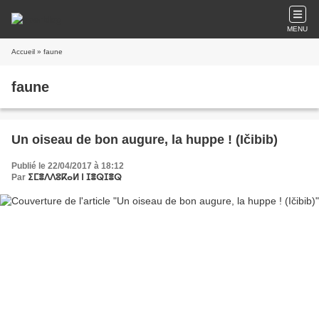
MENU
Accueil
» faune
faune
Un oiseau de bon augure, la huppe ! (Ičibib)
Publié le 22/04/2017 à 18:12
Par
ⵉⵎⴻⴷⴷⵓⴽⴰⵍ ⵏ ⵊⴻⵕⵊⴻⵕ