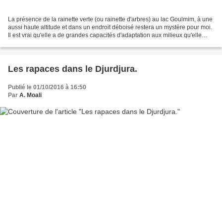
La présence de la rainette verte (ou rainette d'arbres) au lac Goulmim, à une
aussi haute altitude et dans un endroit déboisé restera un mystère pour moi.
Il est vrai qu'elle a de grandes capacités d'adaptation aux milieux qu'elle
fréquente. Avec sa coloration...
Les rapaces dans le Djurdjura.
Publié le 01/10/2016 à 16:50
Par
A. Moali