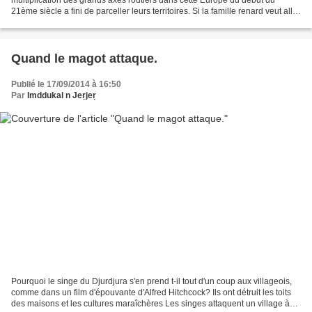
21ème siècle a fini de parceller leurs territoires. Si la famille renard veut aller
rendre visite aux cousins...
Quand le magot attaque.
Publié le 17/09/2014 à 16:50
Par
Imddukal n Jeṛjeṛ
Pourquoi le singe du Djurdjura s'en prend t-il tout d'un coup aux villageois,
comme dans un film d'épouvante d'Alfred Hitchcock? Ils ont détruit les toits
des maisons et les cultures maraîchères Les singes attaquent un village à