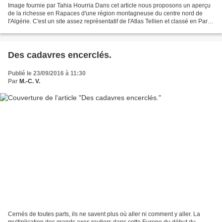
Image fournie par Tahia Hourria Dans cet article nous proposons un aperçu
de la richesse en Rapaces d'une région montagneuse du centre nord de
I'Algérie. C'est un site assez représentatif de I'Atlas Tellien et classé en Parc
National depuis 1983. L'existence...
Des cadavres encerclés.
Publié le 23/09/2016 à 11:30
Par
M.-C. V.
Cernés de toutes parts, ils ne savent plus où aller ni comment y aller. La
multiplication des grands axes routiers dans cette Europe du début du