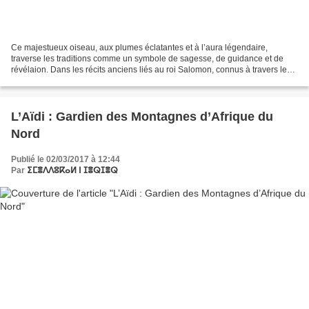
Ce majestueux oiseau, aux plumes éclatantes et à l’aura légendaire,
traverse les traditions comme un symbole de sagesse, de guidance et de
révélaion. Dans les récits anciens liés au roi Salomon, connus à travers le
Tanakh et enrichis par des commentaires...
L’Aïdi : Gardien des Montagnes d’Afrique du
Nord
Publié le 02/03/2017 à 12:44
Par
ⵉⵎⴻⴷⴷⵓⴽⴰⵍ ⵏ ⵊⴻⵕⵊⴻⵕ