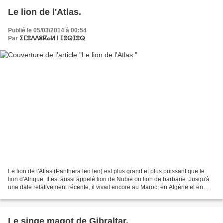
Le lion de l'Atlas.
Publié le 05/03/2014 à 00:54
Par
ⵉⵎⴻⴷⴷⵓⴽⴰⵍ ⵏ ⵊⴻⵕⵊⴻⵕ
Le lion de l'Atlas (Panthera leo leo) est plus grand et plus puissant que le
lion d'Afrique. Il est aussi appelé lion de Nubie ou lion de barbarie. Jusqu'à
une date relativement récente, il vivait encore au Maroc, en Algérie et en
Tunisie, libre dans...
Le singe magot de Gibraltar.