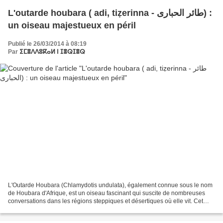
L'outarde houbara ( adi, tiẓerinna - طائر الحبارى) :
un oiseau majestueux en péril
Publié le 26/03/2014 à 08:19
Par
ⵉⵎⴻⴷⴷⵓⴽⴰⵍ ⵏ ⵊⴻⵕⵊⴻⵕ
L'Outarde Houbara (Chlamydotis undulata), également connue sous le nom
de Houbara d'Afrique, est un oiseau fascinant qui suscite de nombreuses
conversations dans les régions steppiques et désertiques où elle vit. Cet
oiseau, à l'allure élégante et distinctive,...