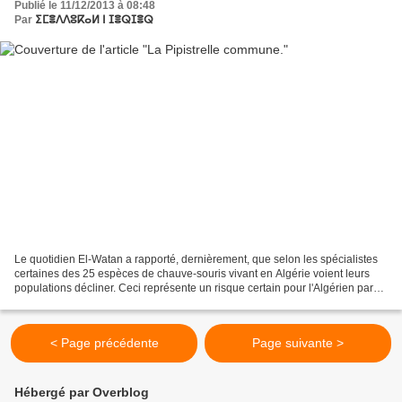
Publié le 11/12/2013 à 08:48
Par
ⵉⵎⴻⴷⴷⵓⴽⴰⵍ ⵏ ⵊⴻⵕⵊⴻⵕ
Le quotidien El-Watan a rapporté, dernièrement, que selon les spécialistes
certaines des 25 espèces de chauve-souris vivant en Algérie voient leurs
populations décliner. Ceci représente un risque certain pour l'Algérien parce
que la diminution du nombre...
< Page précédente
Page suivante >
Hébergé par Overblog