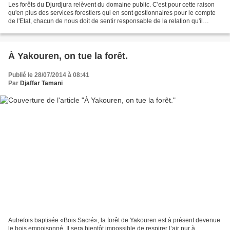
Les forêts du Djurdjura relèvent du domaine public. C'est pour cette raison
qu'en plus des services forestiers qui en sont gestionnaires pour le compte
de l'Etat, chacun de nous doit de sentir responsable de la relation qu'il
entretient avec elles. Chacun...
À Yakouren, on tue la forêt.
Publié le 28/07/2014 à 08:41
Par
Djaffar Tamani
Autrefois baptisée «Bois Sacré», la forêt de Yakouren est à présent devenue
le bois empoisonné. Il sera bientôt impossible de respirer l’air pur à