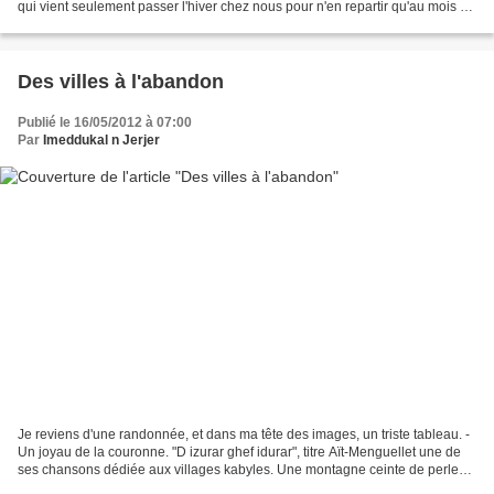
qui vient seulement passer l'hiver chez nous pour n'en repartir qu'au mois de
mars, en direction de l'Europe,...
Des villes à l'abandon
Publié le 16/05/2012 à 07:00
Par
Imeddukal n Jerjer
Je reviens d'une randonnée, et dans ma tête des images, un triste tableau. -
Un joyau de la couronne. "D izurar ghef idurar", titre Aït-Menguellet une de
ses chansons dédiée aux villages kabyles. Une montagne ceinte de perles,
serais-je tenté de rajouter....