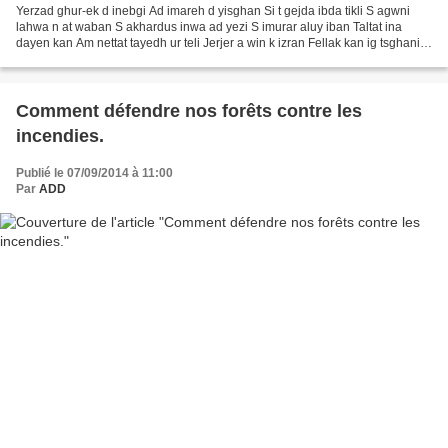
Yerzad ghur-ek d inebgi Ad imareh d yisghan Si t gejda ibda tikli S agwni
lahwa n at waban S akhardus inwa ad yezi S imurar aluy iban Taltat ina
dayen kan Am nettat tayedh ur teli Jerjer a win k izran Fellak kan ig tsghani
Khed3ant w araw n lehram Hervé...
Comment défendre nos forêts contre les
incendies.
Publié le 07/09/2014 à 11:00
Par
ADD