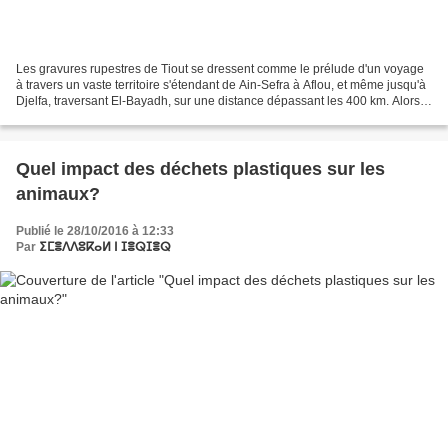
Les gravures rupestres de Tiout se dressent comme le prélude d'un voyage
à travers un vaste territoire s'étendant de Ain-Sefra à Aflou, et même jusqu'à
Djelfa, traversant El-Bayadh, sur une distance dépassant les 400 km. Alors
que la renommée du Tassili...
Quel impact des déchets plastiques sur les
animaux?
Publié le 28/10/2016 à 12:33
Par
ⵉⵎⴻⴷⴷⵓⴽⴰⵍ ⵏ ⵊⴻⵕⵊⴻⵕ