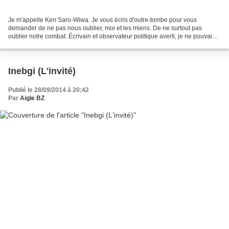
Je m'appelle Ken Saro-Wiwa. Je vous écris d'outre-tombe pour vous
demander de ne pas nous oublier, moi et les miens. De ne surtout pas
oublier notre combat. Écrivain et observateur politique averti, je ne pouvais
rester indifférent au destin des Ogonis,...
Inebgi (L'invité)
Publié le 28/09/2014 à 20:42
Par
Aigle BZ