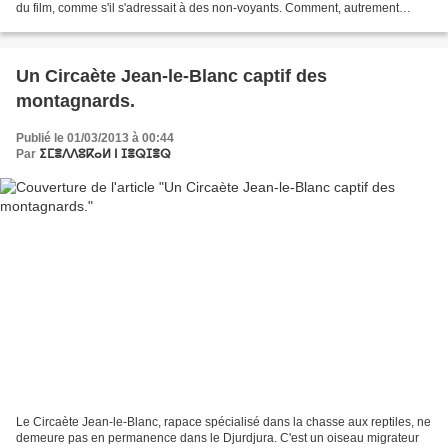
du film, comme s'il s'adressait à des non-voyants. Comment, autrement
expliquer l'état des lieux depuis le temps...
Un Circaète Jean-le-Blanc captif des
montagnards.
Publié le 01/03/2013 à 00:44
Par
ⵉⵎⴻⴷⴷⵓⴽⴰⵍ ⵏ ⵊⴻⵕⵊⴻⵕ
Le Circaète Jean-le-Blanc, rapace spécialisé dans la chasse aux reptiles, ne
demeure pas en permanence dans le Djurdjura. C'est un oiseau migrateur